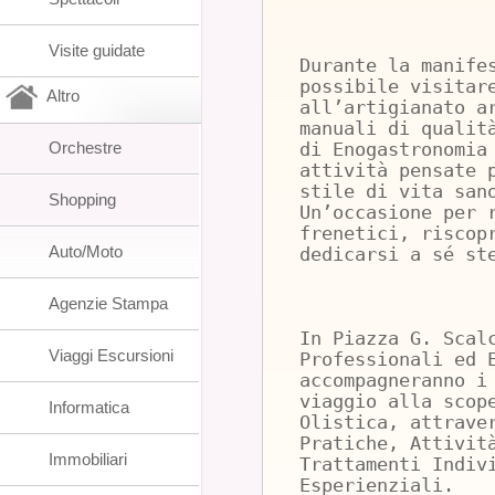
Visite guidate
Durante la manife
possibile visitar
Altro
all’artigianato a
manuali di qualit
Orchestre
di Enogastronomia
attività pensate 
stile di vita san
Shopping
Un’occasione per 
frenetici, riscop
Auto/Moto
dedicarsi a sé st
Agenzie Stampa
In Piazza G. Scal
Viaggi Escursioni
Professionali ed 
accompagneranno i
viaggio alla scop
Informatica
Olistica, attrave
Pratiche, Attivit
Immobiliari
Trattamenti Indiv
Esperienziali.