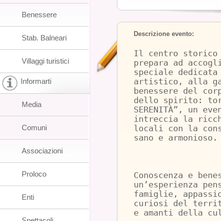
Benessere
Descrizione evento:
Stab. Balneari
Il centro storico
Villaggi turistici
prepara ad accogl
speciale dedicata
Informarti
artistico, alla g
benessere del cor
dello spirito: to
Media
SERENITÀ”, un eve
intreccia la ricc
Comuni
locali con la con
sano e armonioso.
Associazioni
Proloco
Conoscenza e bene
un’esperienza pen
famiglie, appassi
Enti
curiosi del terri
e amanti della cu
Spettacoli