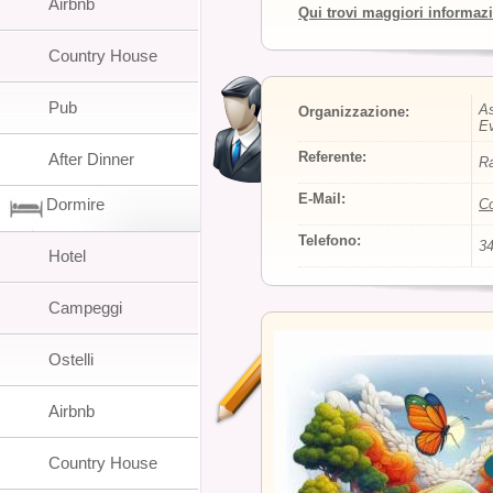
Airbnb
Qui trovi maggiori informaz
Country House
Pub
As
Organizzazione:
Ev
Referente:
After Dinner
Ra
E-Mail:
Dormire
Co
Telefono:
3
Hotel
Campeggi
Ostelli
Airbnb
Country House