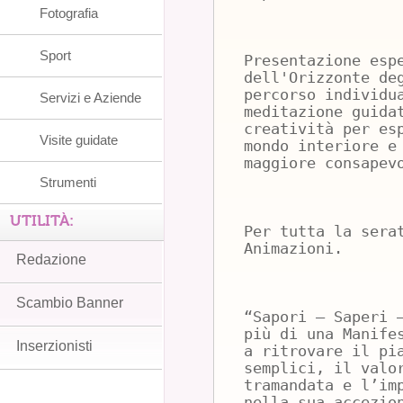
Fotografia
Sport
Presentazione esp
dell'Orizzonte de
percorso individu
Servizi e Aziende
meditazione guida
creatività per es
Visite guidate
mondo interiore e
maggiore consapev
Strumenti
UTILITÀ:
Per tutta la sera
Animazioni.
Redazione
Scambio Banner
“Sapori – Saperi 
più di una Manife
Inserzionisti
a ritrovare il pi
semplici, il valo
tramandata e l’im
nella sua accezio