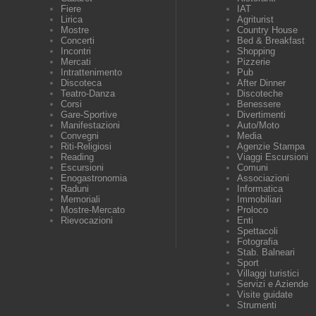
Fiere
IAT
Lirica
Agriturist
Mostre
Country House
Concerti
Bed & Breakfast
Incontri
Shopping
Mercati
Pizzerie
Intrattenimento
Pub
Discoteca
After Dinner
Teatro-Danza
Discoteche
Corsi
Benessere
Gare-Sportive
Divertimenti
Manifestazioni
Auto/Moto
Convegni
Media
Riti-Religiosi
Agenzie Stampa
Reading
Viaggi Escursioni
Escursioni
Comuni
Enogastronomia
Associazioni
Raduni
Informatica
Memoriali
Immobiliari
Mostre-Mercato
Proloco
Rievocazioni
Enti
Spettacoli
Fotografia
Stab. Balneari
Sport
Villaggi turistici
Servizi e Aziende
Visite guidate
Strumenti