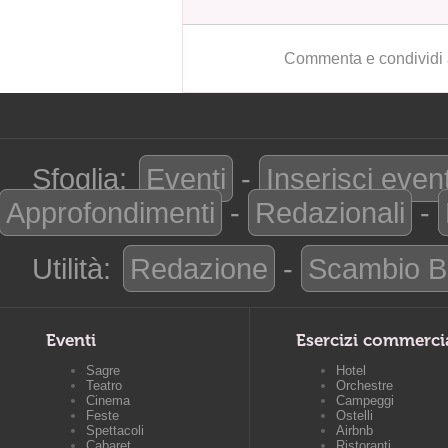
Commenta e condividi 
Sfoglia:
Eventi
-
Inserisci even
Approfondimenti
-
Redazionali
-
Utilità:
Redazione
-
Scambio B
Eventi
Esercizi commerci
Sagre
Hotel
Teatro
Orchestre
Cinema
Campeggi
Feste
Ostelli
Spettacoli
Airbnb
Cabaret
Ristoranti