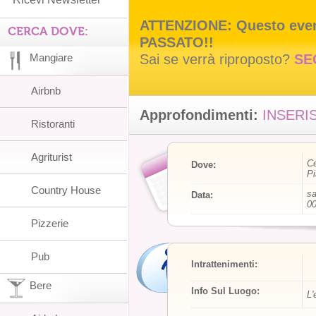
ATTENZIONE: Questo event
CERCA DOVE:
PASSATO!!
Sai se verrà riproposto?
SE
Mangiare
Airbnb
Approfondimenti:
INSERIS
Ristoranti
Agriturist
Ce
Dove:
Pi
Country House
sa
Data:
00
Pizzerie
Pub
Intrattenimenti:
Bere
Info Sul Luogo:
L'