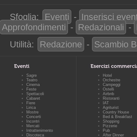
Sfoglia:
Eventi
-
Inserisci even
Approfondimenti
-
Redazionali
-
Utilità:
Redazione
-
Scambio B
Eventi
Esercizi commerci
Sagre
Hotel
Teatro
Orchestre
Cinema
Campeggi
Feste
Ostelli
Spettacoli
Airbnb
Cabaret
Ristoranti
Fiere
IAT
Lirica
Agriturist
Mostre
Country House
Concerti
Bed & Breakfast
Incontri
Shopping
Mercati
Pizzerie
Intrattenimento
Pub
Discoteca
After Dinner