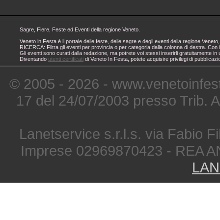
Sagre, Fiere, Feste ed Eventi della regione Veneto.
Veneto in Festa è il portale delle feste, delle sagre e degli eventi della regione Ven
RICERCA: Filtra gli eventi per provincia o per categoria dalla colonna di destra. Con i
Gli eventi sono curati dalla redazione, ma potrete voi stessi inserirli gratuitamente i
Diventando
utenti certificati
di Veneto In Festa, potete acquisire privilegi di pubblicaz
© 2005 - 2026 - www.venetoinfest
17 del 24/07/2003 presso Trib. 
Lanetservice s.r.l.s. via Fabio Fi
Imprese 02969870423 - REA A
LAN