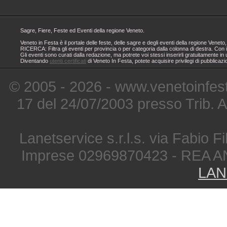
Sagre, Fiere, Feste ed Eventi della regione Veneto.
Veneto in Festa è il portale delle feste, delle sagre e degli eventi della regione Ven
RICERCA: Filtra gli eventi per provincia o per categoria dalla colonna di destra. Con i
Gli eventi sono curati dalla redazione, ma potrete voi stessi inserirli gratuitamente i
Diventando
utenti certificati
di Veneto In Festa, potete acquisire privilegi di pubblicaz
© 2005 - 2026 - www.venetoinfest
17 del 24/07/2003 presso Trib. 
Lanetservice s.r.l.s. via Fabio Fi
Imprese 02969870423 - REA A
LAN