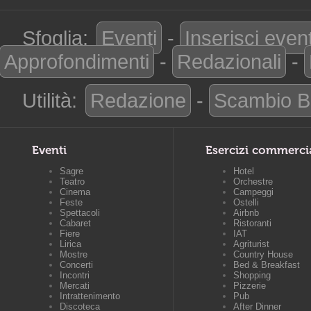
Sfoglia:
Eventi
-
Inserisci even
Approfondimenti
-
Redazionali
-
Utilità:
Redazione
-
Scambio B
Eventi
Esercizi commerci
Sagre
Hotel
Teatro
Orchestre
Cinema
Campeggi
Feste
Ostelli
Spettacoli
Airbnb
Cabaret
Ristoranti
Fiere
IAT
Lirica
Agriturist
Mostre
Country House
Concerti
Bed & Breakfast
Incontri
Shopping
Mercati
Pizzerie
Intrattenimento
Pub
Discoteca
After Dinner