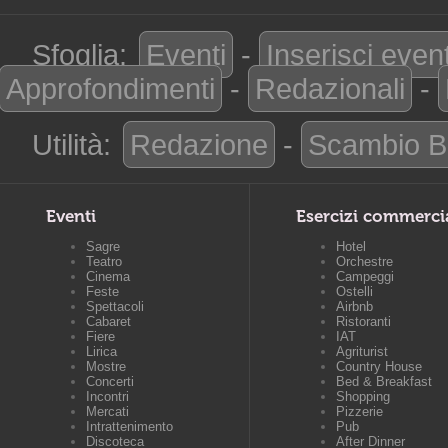
Sfoglia:
Eventi
-
Inserisci even
Approfondimenti
-
Redazionali
-
Utilità:
Redazione
-
Scambio B
Eventi
Esercizi commerci
Sagre
Hotel
Teatro
Orchestre
Cinema
Campeggi
Feste
Ostelli
Spettacoli
Airbnb
Cabaret
Ristoranti
Fiere
IAT
Lirica
Agriturist
Mostre
Country House
Concerti
Bed & Breakfast
Incontri
Shopping
Mercati
Pizzerie
Intrattenimento
Pub
Discoteca
After Dinner