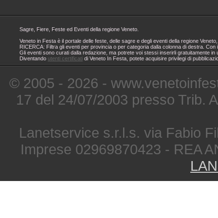
Sagre, Fiere, Feste ed Eventi della regione Veneto.
Veneto in Festa è il portale delle feste, delle sagre e degli eventi della regione Ven
RICERCA: Filtra gli eventi per provincia o per categoria dalla colonna di destra. Con i
Gli eventi sono curati dalla redazione, ma potrete voi stessi inserirli gratuitamente i
Diventando
utenti certificati
di Veneto In Festa, potete acquisire privilegi di pubblicaz
© 2005 - 2026 - www.venetoinfest
17 del 24/07/2003 presso Trib. 
Lanetservice s.r.l.s. via Fabio Fi
Imprese 02969870423 - REA A
LAN