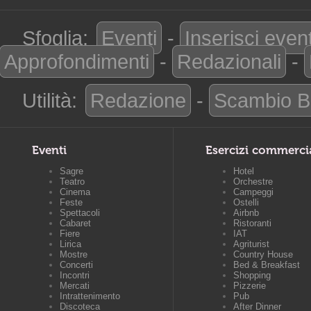
Sfoglia:
Eventi
-
Inserisci even
Approfondimenti
-
Redazionali
-
Utilità:
Redazione
-
Scambio B
Eventi
Esercizi commerci
Sagre
Hotel
Teatro
Orchestre
Cinema
Campeggi
Feste
Ostelli
Spettacoli
Airbnb
Cabaret
Ristoranti
Fiere
IAT
Lirica
Agriturist
Mostre
Country House
Concerti
Bed & Breakfast
Incontri
Shopping
Mercati
Pizzerie
Intrattenimento
Pub
Discoteca
After Dinner