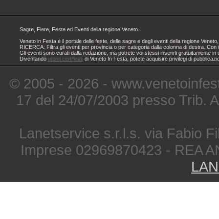
Sagre, Fiere, Feste ed Eventi della regione Veneto.
Veneto in Festa è il portale delle feste, delle sagre e degli eventi della regione Ven
RICERCA: Filtra gli eventi per provincia o per categoria dalla colonna di destra. Con i
Gli eventi sono curati dalla redazione, ma potrete voi stessi inserirli gratuitamente i
Diventando
utenti certificati
di Veneto In Festa, potete acquisire privilegi di pubblicaz
© 2005 - 2026 - www.venetoinfest
17 del 24/07/2003 presso Trib. 
Lanetservice s.r.l.s. via Fabio Fi
Imprese 02969870423 - REA A
LAN