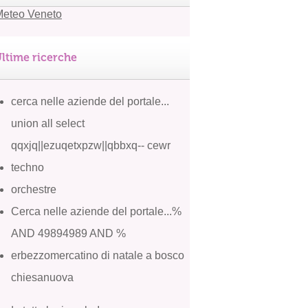
ltime ricerche
cerca nelle aziende del portale...
union all select
qqxjq||ezuqetxpzw||qbbxq-- cewr
techno
orchestre
Cerca nelle aziende del portale...%
AND 49894989 AND %
erbezzomercatino di natale a bosco
chiesanuova