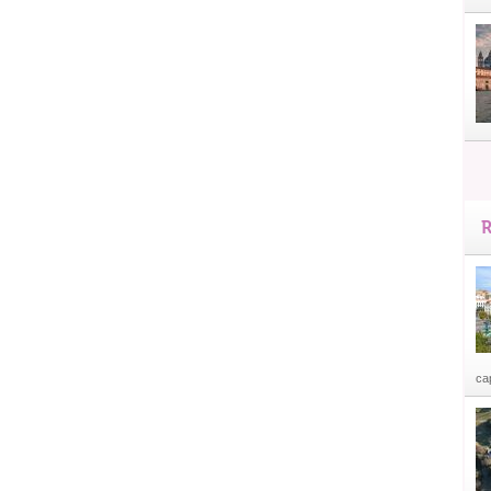
R
cap