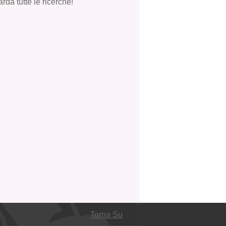
rda tutte le ricerche!
Torna Su