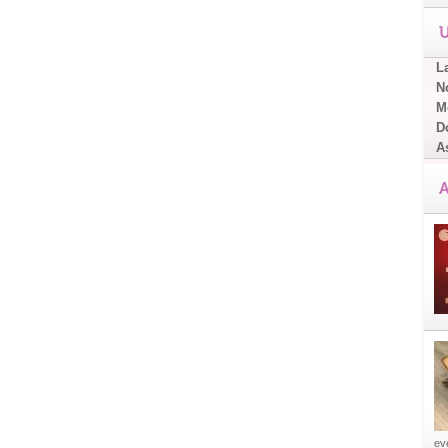
U
L
No
Me
D
A
A
eve