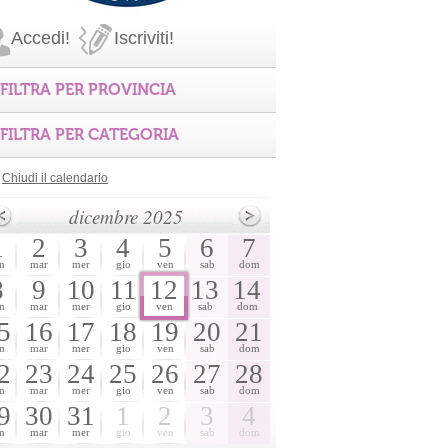
Accedi!
Iscriviti!
FILTRA PER PROVINCIA
FILTRA PER CATEGORIA
Chiudi il calendario
dicembre 2025
1
2
3
4
5
6
7
n
mar
mer
gio
ven
sab
dom
8
9
10
11
12
13
14
n
mar
mer
gio
ven
sab
dom
5
16
17
18
19
20
21
n
mar
mer
gio
ven
sab
dom
2
23
24
25
26
27
28
n
mar
mer
gio
ven
sab
dom
9
30
31
1
2
3
4
n
mar
mer
gio
ven
sab
dom