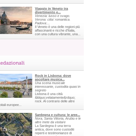
Viaggio in Veneto tra
divertimento e...
Venezia: lusso e svago.
Verona: citta' romantica.
Padova:...
Il Veneto è una delle regioni più
affascinanti e ricche d'Italia,
con una cultura vibrante, una...
edazionali
Rock in Lisbona: dove
ascoltare musica...
Una scena musicale
interessante, custodita quasi in
segreto
Lisbona è una città
&ldquo;velatamente&rdquo;
rock. Al contrario delle altre
itali europee...
Sardegna e cultura: le aree...
Nora, Santa Vittoria, Arubiu e le
altre mete da visitare
La Sardegna è una terra
antica, dove sono custoditi
reperti e testimonianze di