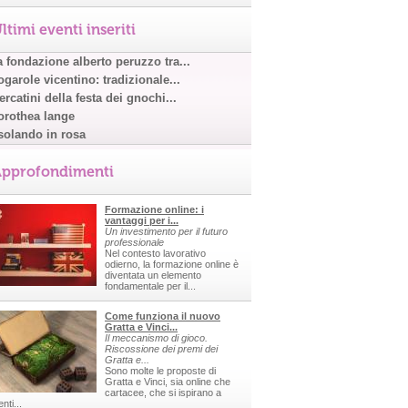
ltimi eventi inseriti
a fondazione alberto peruzzo tra...
garole vicentino: tradizionale...
rcatini della festa dei gnochi...
orothea lange
solando in rosa
pprofondimenti
Formazione online: i
vantaggi per i...
Un investimento per il futuro
professionale
Nel contesto lavorativo
odierno, la formazione online è
diventata un elemento
fondamentale per il...
Come funziona il nuovo
Gratta e Vinci...
Il meccanismo di gioco.
Riscossione dei premi dei
Gratta e...
Sono molte le proposte di
Gratta e Vinci, sia online che
cartacee, che si ispirano a
nti...