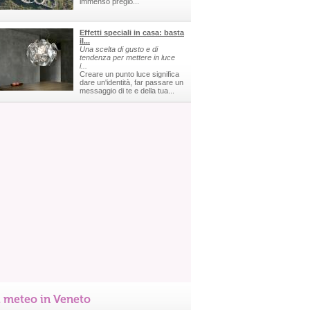
immenso pregio...
Effetti speciali in casa: basta
il...
Una scelta di gusto e di
tendenza per mettere in luce
i...
Creare un punto luce significa
dare un'identità, far passare un
messaggio di te e della tua...
l meteo in Veneto