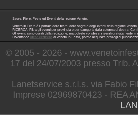
Sagre, Fiere, Feste ed Eventi della regione Veneto.
Veneto in Festa è il portale delle feste, delle sagre e degli eventi della regione Ven
RICERCA: Filtra gli eventi per provincia o per categoria dalla colonna di destra. Con i
Gli eventi sono curati dalla redazione, ma potrete voi stessi inserirli gratuitamente i
Diventando
utenti certificati
di Veneto In Festa, potete acquisire privilegi di pubblicaz
© 2005 - 2026 - www.venetoinfest
17 del 24/07/2003 presso Trib. 
Lanetservice s.r.l.s. via Fabio Fi
Imprese 02969870423 - REA A
LAN