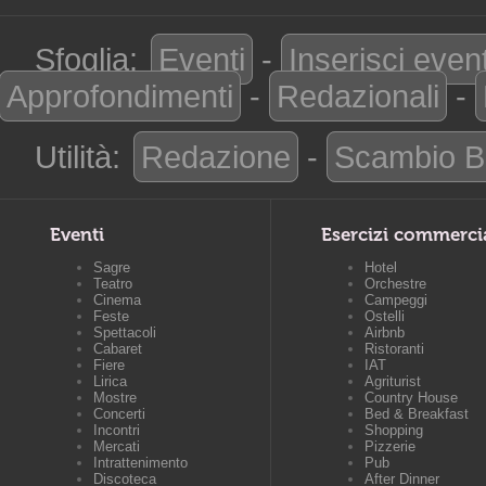
Sfoglia:
Eventi
-
Inserisci even
Approfondimenti
-
Redazionali
-
Utilità:
Redazione
-
Scambio B
Eventi
Esercizi commerci
Sagre
Hotel
Teatro
Orchestre
Cinema
Campeggi
Feste
Ostelli
Spettacoli
Airbnb
Cabaret
Ristoranti
Fiere
IAT
Lirica
Agriturist
Mostre
Country House
Concerti
Bed & Breakfast
Incontri
Shopping
Mercati
Pizzerie
Intrattenimento
Pub
Discoteca
After Dinner