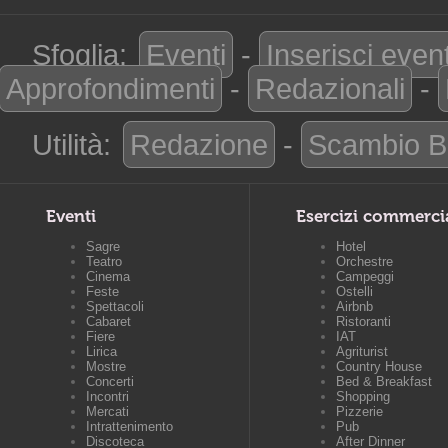
Sfoglia:
Eventi
-
Inserisci even
Approfondimenti
-
Redazionali
-
Utilità:
Redazione
-
Scambio B
Eventi
Esercizi commerci
Sagre
Hotel
Teatro
Orchestre
Cinema
Campeggi
Feste
Ostelli
Spettacoli
Airbnb
Cabaret
Ristoranti
Fiere
IAT
Lirica
Agriturist
Mostre
Country House
Concerti
Bed & Breakfast
Incontri
Shopping
Mercati
Pizzerie
Intrattenimento
Pub
Discoteca
After Dinner