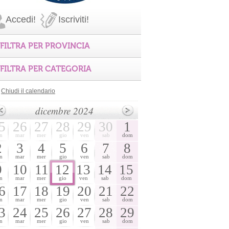
Accedi!
Iscriviti!
FILTRA PER PROVINCIA
FILTRA PER CATEGORIA
Chiudi il calendario
dicembre 2024
5
26
27
28
29
30
1
n
mar
mer
gio
ven
sab
dom
2
3
4
5
6
7
8
n
mar
mer
gio
ven
sab
dom
9
10
11
12
13
14
15
n
mar
mer
gio
ven
sab
dom
6
17
18
19
20
21
22
n
mar
mer
gio
ven
sab
dom
3
24
25
26
27
28
29
n
mar
mer
gio
ven
sab
dom