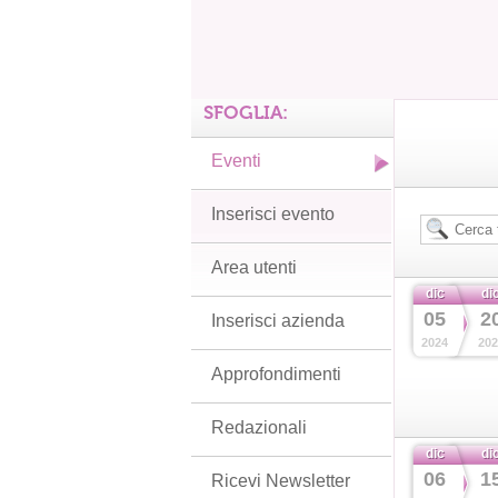
SFOGLIA:
Eventi
Inserisci evento
Area utenti
dic
di
05
2
Inserisci azienda
2024
202
Approfondimenti
Redazionali
dic
di
06
1
Ricevi Newsletter