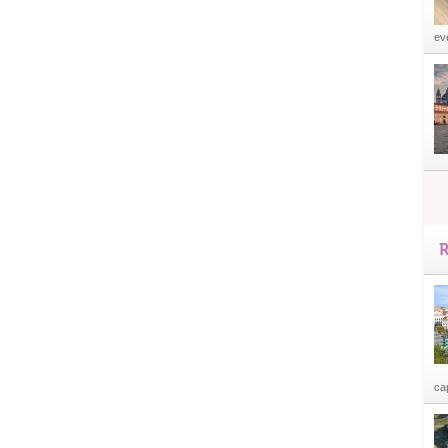
eve
R
cap