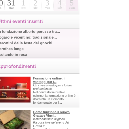
0
31
1
2
3
4
5
n
mar
mer
gio
ven
sab
dom
ltimi eventi inseriti
a fondazione alberto peruzzo tra...
garole vicentino: tradizionale...
rcatini della festa dei gnochi...
orothea lange
solando in rosa
pprofondimenti
Formazione online: i
vantaggi per i...
Un investimento per il futuro
professionale
Nel contesto lavorativo
odierno, la formazione online è
diventata un elemento
fondamentale per il...
Come funziona il nuovo
Gratta e Vinci...
Il meccanismo di gioco.
Riscossione dei premi dei
Gratta e...