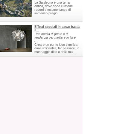
La Sardegna è una terra
antica, dove sono custoditi
reperti e testimonianze di
immenso pregio...
Effetti speciali in casa: basta
il...
Una scelta di gusto e di
tendenza per mettere in luce
i...
Creare un punto luce significa
dare un'identità, far passare un
messaggio di te e della tua...