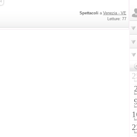
4
Spettacoli
a
Venezia - VE
Letture: 77
2
lu
lu
lu
1
lu
2
lu