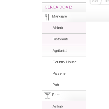
2024
202
CERCA DOVE:
Mangiare
Airbnb
Ristoranti
Agriturist
Country House
Pizzerie
Pub
Bere
Airbnb