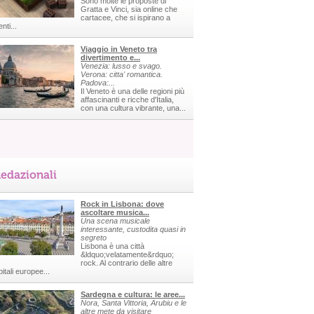
Sono molte le proposte di
Gratta e Vinci, sia online che
cartacee, che si ispirano a
nti...
Viaggio in Veneto tra
divertimento e...
Venezia: lusso e svago.
Verona: citta' romantica.
Padova:...
Il Veneto è una delle regioni più
affascinanti e ricche d'Italia,
con una cultura vibrante, una...
edazionali
Rock in Lisbona: dove
ascoltare musica...
Una scena musicale
interessante, custodita quasi in
segreto
Lisbona è una città
&ldquo;velatamente&rdquo;
rock. Al contrario delle altre
itali europee...
Sardegna e cultura: le aree...
Nora, Santa Vittoria, Arubiu e le
altre mete da visitare