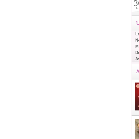
3
lu
U
L
No
Me
D
A
A