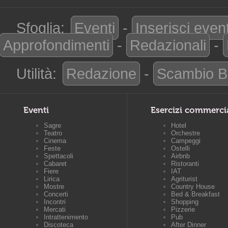
Sfoglia:
Eventi
-
Inserisci even
Approfondimenti
-
Redazionali
-
Utilità:
Redazione
-
Scambio B
Eventi
Esercizi commerci
Sagre
Hotel
Teatro
Orchestre
Cinema
Campeggi
Feste
Ostelli
Spettacoli
Airbnb
Cabaret
Ristoranti
Fiere
IAT
Lirica
Agriturist
Mostre
Country House
Concerti
Bed & Breakfast
Incontri
Shopping
Mercati
Pizzerie
Intrattenimento
Pub
Discoteca
After Dinner