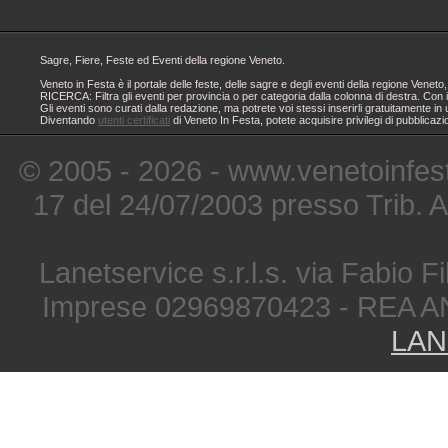
Sagre, Fiere, Feste ed Eventi della regione Veneto.
Veneto in Festa è il portale delle feste, delle sagre e degli eventi della regione Ven
RICERCA: Filtra gli eventi per provincia o per categoria dalla colonna di destra. Con i
Gli eventi sono curati dalla redazione, ma potrete voi stessi inserirli gratuitamente i
Diventando
utenti certificati
di Veneto In Festa, potete acquisire privilegi di pubblicaz
© 2005 - 2026 - www.venetoinfest
17 del 24/07/2003 presso Trib. 
Lanetservice s.r.l.s. via Fabio Fi
Imprese 02969870423 - REA A
LAN