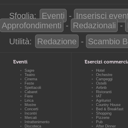
Sfoglia:
Eventi
-
Inserisci even
Approfondimenti
-
Redazionali
-
Utilità:
Redazione
-
Scambio B
Eventi
Esercizi commerci
Sagre
Hotel
Teatro
Orchestre
Cinema
Campeggi
Feste
Ostelli
Spettacoli
Airbnb
Cabaret
Ristoranti
Fiere
IAT
Lirica
Agriturist
Mostre
Country House
Concerti
Bed & Breakfast
Incontri
Shopping
Mercati
Pizzerie
Intrattenimento
Pub
Discoteca
After Dinner