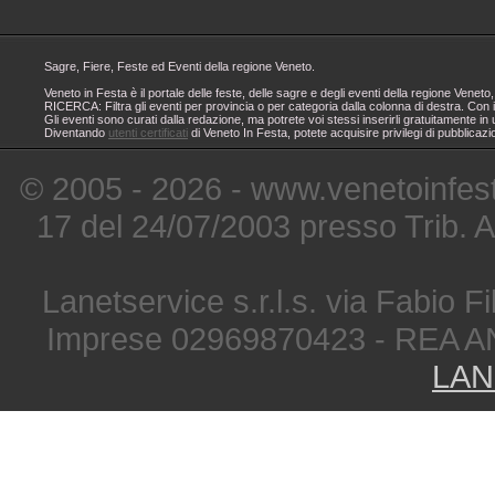
Sagre, Fiere, Feste ed Eventi della regione Veneto.
Veneto in Festa è il portale delle feste, delle sagre e degli eventi della regione Ven
RICERCA: Filtra gli eventi per provincia o per categoria dalla colonna di destra. Con i
Gli eventi sono curati dalla redazione, ma potrete voi stessi inserirli gratuitamente i
Diventando
utenti certificati
di Veneto In Festa, potete acquisire privilegi di pubblicaz
© 2005 - 2026 - www.venetoinfest
17 del 24/07/2003 presso Trib. 
Lanetservice s.r.l.s. via Fabio Fi
Imprese 02969870423 - REA A
LAN