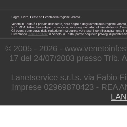
Sagre, Fiere, Feste ed Eventi della regione Veneto.
Veneto in Festa è il portale delle feste, delle sagre e degli eventi della regione Ven
RICERCA: Filtra gli eventi per provincia o per categoria dalla colonna di destra. Con i
Gli eventi sono curati dalla redazione, ma potrete voi stessi inserirli gratuitamente i
Diventando
utenti certificati
di Veneto In Festa, potete acquisire privilegi di pubblicaz
© 2005 - 2026 - www.venetoinfest
17 del 24/07/2003 presso Trib. 
Lanetservice s.r.l.s. via Fabio Fi
Imprese 02969870423 - REA A
LAN