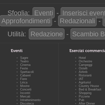
Sfoglia:
Eventi
-
Inserisci even
Approfondimenti
-
Redazionali
-
Utilità:
Redazione
-
Scambio B
Eventi
Esercizi commerci
Sagre
Hotel
Teatro
Orchestre
Cinema
Campeggi
Feste
Ostelli
Spettacoli
Airbnb
Cabaret
Ristoranti
Fiere
IAT
Lirica
Agriturist
Mostre
Country House
Concerti
Bed & Breakfast
Incontri
Shopping
Mercati
Pizzerie
Intrattenimento
Pub
Discoteca
After Dinner