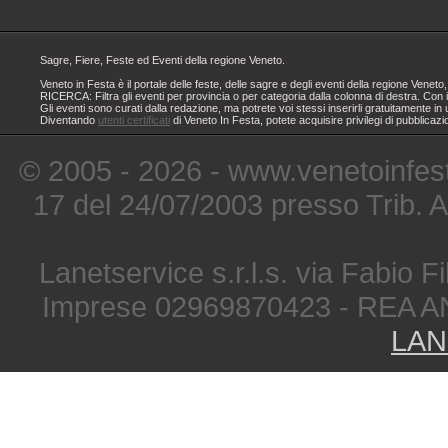
Sagre, Fiere, Feste ed Eventi della regione Veneto.
Veneto in Festa è il portale delle feste, delle sagre e degli eventi della regione Ven
RICERCA: Filtra gli eventi per provincia o per categoria dalla colonna di destra. Con i
Gli eventi sono curati dalla redazione, ma potrete voi stessi inserirli gratuitamente i
Diventando
utenti certificati
di Veneto In Festa, potete acquisire privilegi di pubblicaz
© 2005 - 2026 - www.venetoinfest
17 del 24/07/2003 presso Trib. 
Lanetservice s.r.l.s. via Fabio Fi
Imprese 02969870423 - REA A
LAN