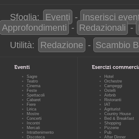
Sfoglia:
Eventi
-
Inserisci even
Approfondimenti
-
Redazionali
-
Utilità:
Redazione
-
Scambio B
Eventi
Esercizi commerci
Sagre
Hotel
Teatro
Orchestre
Cinema
Campeggi
Feste
Ostelli
Spettacoli
Airbnb
Cabaret
Ristoranti
Fiere
IAT
Lirica
Agriturist
Mostre
Country House
Concerti
Bed & Breakfast
Incontri
Shopping
Mercati
Pizzerie
Intrattenimento
Pub
Discoteca
After Dinner