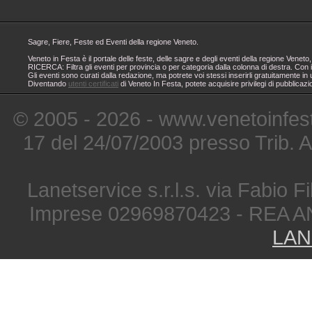
Sagre, Fiere, Feste ed Eventi della regione Veneto.
Veneto in Festa è il portale delle feste, delle sagre e degli eventi della regione Ven
RICERCA: Filtra gli eventi per provincia o per categoria dalla colonna di destra. Con i
Gli eventi sono curati dalla redazione, ma potrete voi stessi inserirli gratuitamente i
Diventando
utenti certificati
di Veneto In Festa, potete acquisire privilegi di pubblicaz
© 2005 - 2026 - www.venetoinfest
17 del 24/07/2003 presso Trib. 
Lanetservice s.r.l.s. via Fabio Fi
Imprese 02969870423 - REA A
LAN