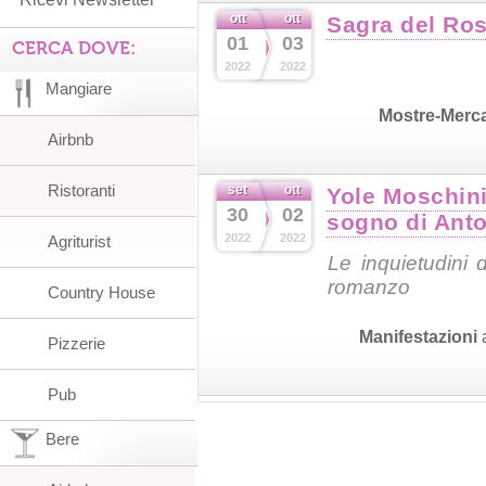
ott
ott
Sagra del Rosa
01
03
CERCA DOVE:
2022
2022
Mangiare
Mostre-Merc
Airbnb
Ristoranti
set
ott
Yole Moschini
30
02
sogno di Ant
2022
2022
Agriturist
Le inquietudini 
romanzo
Country House
Manifestazioni
Pizzerie
Pub
Bere