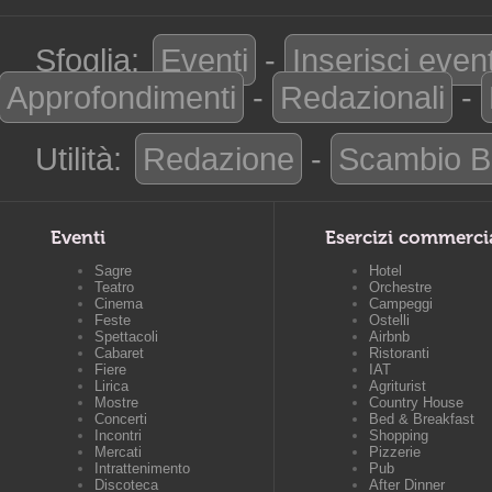
Sfoglia:
Eventi
-
Inserisci even
Approfondimenti
-
Redazionali
-
Utilità:
Redazione
-
Scambio B
Eventi
Esercizi commerci
Sagre
Hotel
Teatro
Orchestre
Cinema
Campeggi
Feste
Ostelli
Spettacoli
Airbnb
Cabaret
Ristoranti
Fiere
IAT
Lirica
Agriturist
Mostre
Country House
Concerti
Bed & Breakfast
Incontri
Shopping
Mercati
Pizzerie
Intrattenimento
Pub
Discoteca
After Dinner