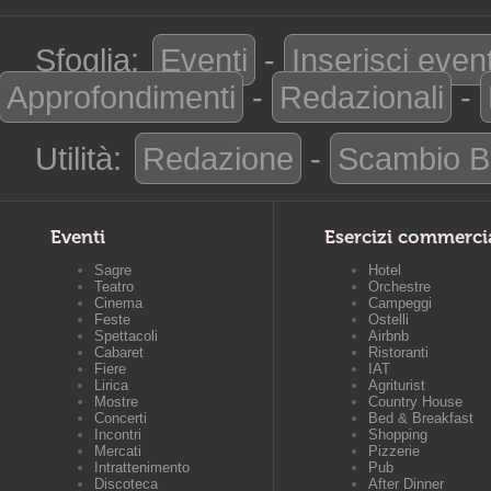
Sfoglia:
Eventi
-
Inserisci even
Approfondimenti
-
Redazionali
-
Utilità:
Redazione
-
Scambio B
Eventi
Esercizi commerci
Sagre
Hotel
Teatro
Orchestre
Cinema
Campeggi
Feste
Ostelli
Spettacoli
Airbnb
Cabaret
Ristoranti
Fiere
IAT
Lirica
Agriturist
Mostre
Country House
Concerti
Bed & Breakfast
Incontri
Shopping
Mercati
Pizzerie
Intrattenimento
Pub
Discoteca
After Dinner