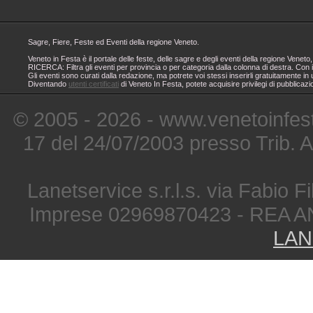
Sagre, Fiere, Feste ed Eventi della regione Veneto.
Veneto in Festa è il portale delle feste, delle sagre e degli eventi della regione Ven
RICERCA: Filtra gli eventi per provincia o per categoria dalla colonna di destra. Con i
Gli eventi sono curati dalla redazione, ma potrete voi stessi inserirli gratuitamente i
Diventando
utenti certificati
di Veneto In Festa, potete acquisire privilegi di pubblicaz
© 2005 - 2026 - www.venetoinfest
17 del 24/07/2003 presso Trib. 
Lanetservice s.r.l.s. via Fabio Fi
Imprese 02969870423 - REA A
LAN