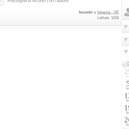
Rassegna di incontri con l'autore
2
Incontri
a
Venezia - VE
Letture: 1150
2
lu
lu
1
lu
1
lu
2
lu