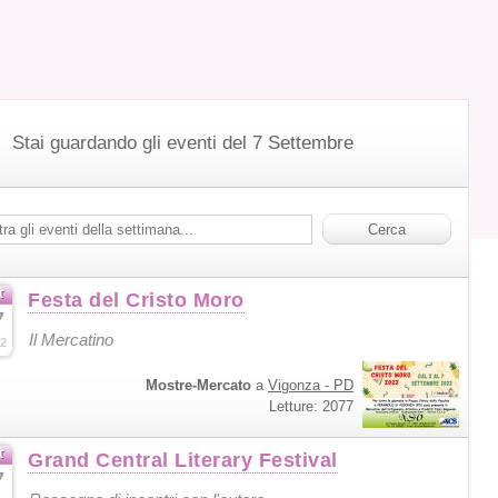
Stai guardando gli eventi del 7 Settembre
t
Festa del Cristo Moro
7
Il Mercatino
2
Mostre-Mercato
a
Vigonza - PD
Letture: 2077
t
Grand Central Literary Festival
7