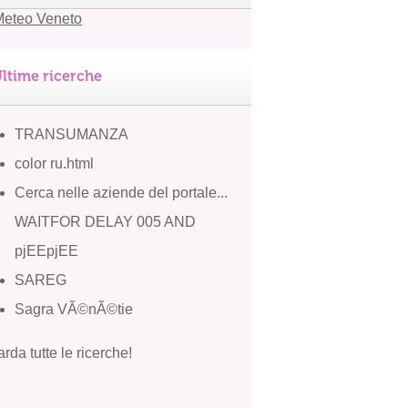
ltime ricerche
TRANSUMANZA
color ru.html
Cerca nelle aziende del portale...
WAITFOR DELAY 005 AND
pjEEpjEE
SAREG
Sagra VÃ©nÃ©tie
rda tutte le ricerche!