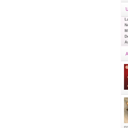
U
L
No
Me
D
A
A
eve