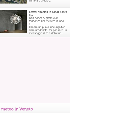
immenso pregio...
Effetti speciali in casa: basta
il...
Una scelta di gusto e di
tendenza per mettere in luce
i...
Creare un punto luce significa
dare un'identità, far passare un
messaggio di te e della tua...
l meteo in Veneto