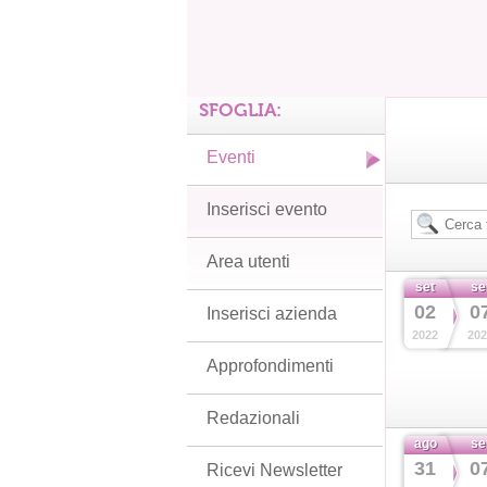
SFOGLIA:
Eventi
Inserisci evento
Area utenti
set
se
02
0
Inserisci azienda
2022
202
Approfondimenti
Redazionali
ago
se
31
0
Ricevi Newsletter