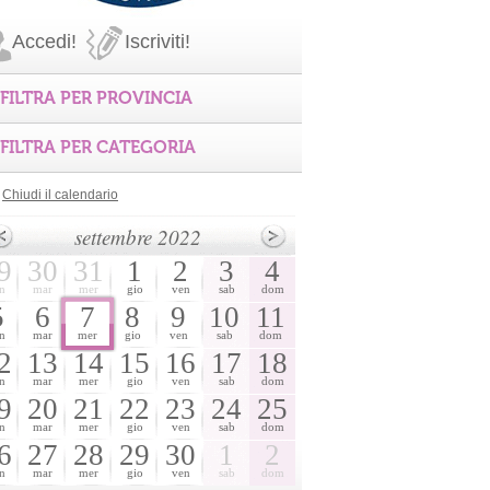
Accedi!
Iscriviti!
FILTRA PER PROVINCIA
FILTRA PER CATEGORIA
Chiudi il calendario
settembre 2022
9
30
31
1
2
3
4
n
mar
mer
gio
ven
sab
dom
5
6
7
8
9
10
11
n
mar
mer
gio
ven
sab
dom
2
13
14
15
16
17
18
n
mar
mer
gio
ven
sab
dom
9
20
21
22
23
24
25
n
mar
mer
gio
ven
sab
dom
6
27
28
29
30
1
2
n
mar
mer
gio
ven
sab
dom