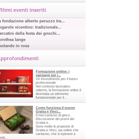
ltimi eventi inseriti
a fondazione alberto peruzzo tra...
garole vicentino: tradizionale...
rcatini della festa dei gnochi...
orothea lange
solando in rosa
pprofondimenti
Formazione online: i
vantaggi per i...
Un investimento per il futuro
professionale
Nel contesto lavorativo
odierno, la formazione online è
diventata un elemento
fondamentale per il...
Come funziona il nuovo
Gratta e Vinci...
Il meccanismo di gioco.
Riscossione dei premi dei
Gratta e...
Sono molte le proposte di
Gratta e Vinci, sia online che
cartacee, che si ispirano a
nti...