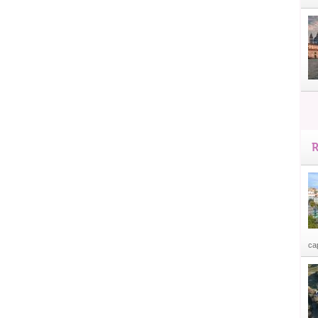
R
cap