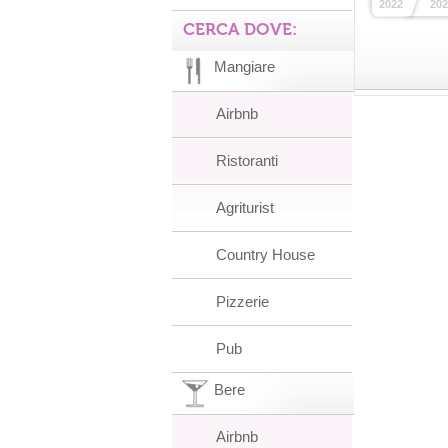
2022
202
CERCA DOVE:
Mangiare
Airbnb
Ristoranti
Agriturist
Country House
Pizzerie
Pub
Bere
Airbnb