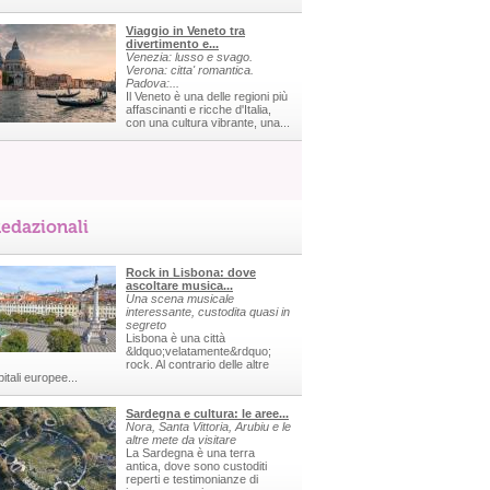
Viaggio in Veneto tra
divertimento e...
Venezia: lusso e svago.
Verona: citta' romantica.
Padova:...
Il Veneto è una delle regioni più
affascinanti e ricche d'Italia,
con una cultura vibrante, una...
edazionali
Rock in Lisbona: dove
ascoltare musica...
Una scena musicale
interessante, custodita quasi in
segreto
Lisbona è una città
&ldquo;velatamente&rdquo;
rock. Al contrario delle altre
itali europee...
Sardegna e cultura: le aree...
Nora, Santa Vittoria, Arubiu e le
altre mete da visitare
La Sardegna è una terra
antica, dove sono custoditi
reperti e testimonianze di