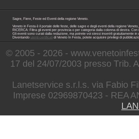
Sagre, Fiere, Feste ed Eventi della regione Veneto.
Veneto in Festa è il portale delle feste, delle sagre e degli eventi della regione Ven
RICERCA: Filtra gli eventi per provincia o per categoria dalla colonna di destra. Con i
Gli eventi sono curati dalla redazione, ma potrete voi stessi inserirli gratuitamente i
Diventando
utenti certificati
di Veneto In Festa, potete acquisire privilegi di pubblicaz
© 2005 - 2026 - www.venetoinfest
17 del 24/07/2003 presso Trib. 
Lanetservice s.r.l.s. via Fabio Fi
Imprese 02969870423 - REA A
LAN