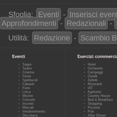
Sfoglia:
Eventi
-
Inserisci even
Approfondimenti
-
Redazionali
-
Utilità:
Redazione
-
Scambio B
Eventi
Esercizi commerci
Sagre
Hotel
Teatro
Orchestre
Cinema
Campeggi
Feste
Ostelli
Spettacoli
Airbnb
Cabaret
Ristoranti
Fiere
IAT
Lirica
Agriturist
Mostre
Country House
Concerti
Bed & Breakfast
Incontri
Shopping
Mercati
Pizzerie
Intrattenimento
Pub
Discoteca
After Dinner