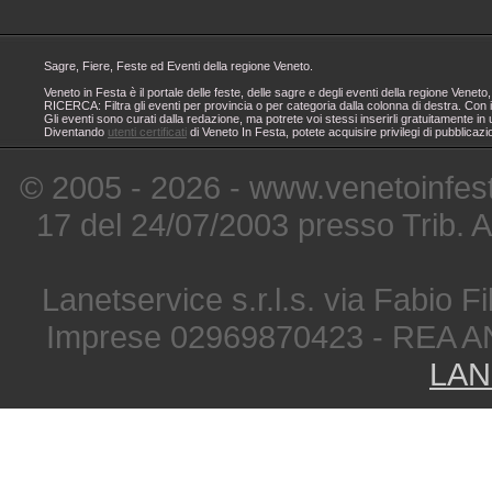
Sagre, Fiere, Feste ed Eventi della regione Veneto.
Veneto in Festa è il portale delle feste, delle sagre e degli eventi della regione Ven
RICERCA: Filtra gli eventi per provincia o per categoria dalla colonna di destra. Con i
Gli eventi sono curati dalla redazione, ma potrete voi stessi inserirli gratuitamente i
Diventando
utenti certificati
di Veneto In Festa, potete acquisire privilegi di pubblicaz
© 2005 - 2026 - www.venetoinfest
17 del 24/07/2003 presso Trib. 
Lanetservice s.r.l.s. via Fabio Fi
Imprese 02969870423 - REA A
LAN