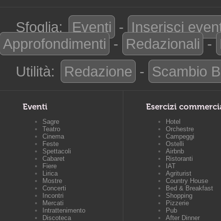
Sfoglia:
Eventi
-
Inserisci even
Approfondimenti
-
Redazionali
-
Utilità:
Redazione
-
Scambio B
Eventi
Esercizi commerci
Sagre
Hotel
Teatro
Orchestre
Cinema
Campeggi
Feste
Ostelli
Spettacoli
Airbnb
Cabaret
Ristoranti
Fiere
IAT
Lirica
Agriturist
Mostre
Country House
Concerti
Bed & Breakfast
Incontri
Shopping
Mercati
Pizzerie
Intrattenimento
Pub
Discoteca
After Dinner