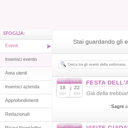
SFOGLIA:
Stai guardando gli e
Eventi
Inserisci evento
Area utenti
lug
lug
FESTA DELL'
Inserisci azienda
18
22
Già della trebbia
2024
2024
Approfondimenti
Sagre
Redazionali
apr
nov
VISITE GUID
Ricevi Newsletter