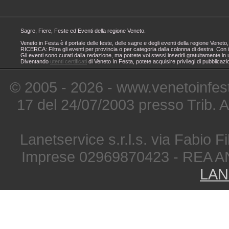
Sagre, Fiere, Feste ed Eventi della regione Veneto.
Veneto in Festa è il portale delle feste, delle sagre e degli eventi della regione Ven
RICERCA: Filtra gli eventi per provincia o per categoria dalla colonna di destra. Con i
Gli eventi sono curati dalla redazione, ma potrete voi stessi inserirli gratuitamente i
Diventando
utenti certificati
di Veneto In Festa, potete acquisire privilegi di pubblicaz
© 2005 - 2026 - www.venetoinfest
17 del 24/07/2003 presso Trib. 
Lanetservice s.r.l.s. via Fabio Fi
Imprese 02969870423 - REA A
LAN