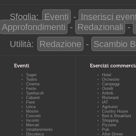
Sfoglia:
Eventi
-
Inserisci even
Approfondimenti
-
Redazionali
-
Utilità:
Redazione
-
Scambio B
Eventi
Esercizi commerci
Sagre
Hotel
Teatro
Orchestre
Cinema
Campeggi
Feste
Ostelli
Spettacoli
Airbnb
Cabaret
Ristoranti
Fiere
IAT
Lirica
Agriturist
Mostre
Country House
Concerti
Bed & Breakfast
Incontri
Shopping
Mercati
Pizzerie
Intrattenimento
Pub
Discoteca
After Dinner