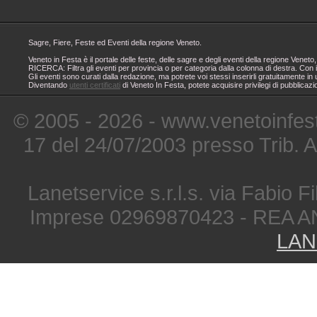
Sagre, Fiere, Feste ed Eventi della regione Veneto.
Veneto in Festa è il portale delle feste, delle sagre e degli eventi della regione Ven
RICERCA: Filtra gli eventi per provincia o per categoria dalla colonna di destra. Con i
Gli eventi sono curati dalla redazione, ma potrete voi stessi inserirli gratuitamente i
Diventando
utenti certificati
di Veneto In Festa, potete acquisire privilegi di pubblicaz
© 2005 - 2026 - www.venetoinfest
17 del 24/07/2003 presso Trib. 
Lanetservice s.r.l.s. via Fabio Fi
Imprese 02969870423 - REA A
LAN