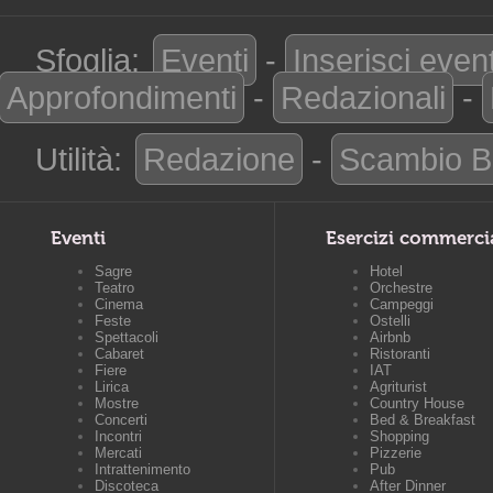
Sfoglia:
Eventi
-
Inserisci even
Approfondimenti
-
Redazionali
-
Utilità:
Redazione
-
Scambio B
Eventi
Esercizi commerci
Sagre
Hotel
Teatro
Orchestre
Cinema
Campeggi
Feste
Ostelli
Spettacoli
Airbnb
Cabaret
Ristoranti
Fiere
IAT
Lirica
Agriturist
Mostre
Country House
Concerti
Bed & Breakfast
Incontri
Shopping
Mercati
Pizzerie
Intrattenimento
Pub
Discoteca
After Dinner