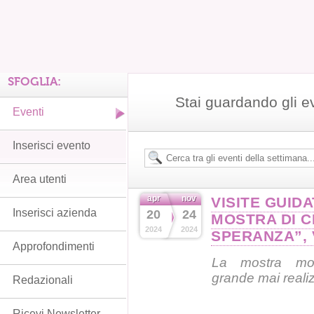
SFOGLIA:
Stai guardando gli e
Eventi
Inserisci evento
Area utenti
apr
nov
VISITE GUID
Inserisci azienda
20
24
MOSTRA DI 
2024
2024
SPERANZA”, 
Approfondimenti
La mostra mono
grande mai realizz
Redazionali
Ricevi Newsletter