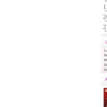
lu
1
lu
2
lu
2
lu
U
L
No
Me
D
A
A