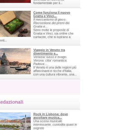
fondamentale per il...
Come funziona il nuovo
Gratta e Vinci...
Il meccanismo di gioco.
Riscossione dei premi dei
Gratta e...
Sono molte le proposte di
Gratta e Vinci, sia online che
cartacee, che si ispirano a
nti...
Viaggio in Veneto tra
divertimento e...
Venezia: lusso e svago.
Verona: citta' romantica.
Padova:...
Il Veneto è una delle regioni più
affascinanti e ricche d'Italia,
con una cultura vibrante, una...
edazionali
Rock in Lisbona: dove
ascoltare musica...
Una scena musicale
interessante, custodita quasi in
segreto