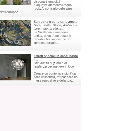
Lisbona è una città
&ldquo;velatamente&rdquo;
rock. Al contrario delle altre
itali europee...
Sardegna e cultura: le aree...
Nora, Santa Vittoria, Arubiu e le
altre mete da visitare
La Sardegna è una terra
antica, dove sono custoditi
reperti e testimonianze di
immenso pregio...
Effetti speciali in casa: basta
il...
Una scelta di gusto e di
tendenza per mettere in luce
i...
Creare un punto luce significa
dare un'identità, far passare un
messaggio di te e della tua...