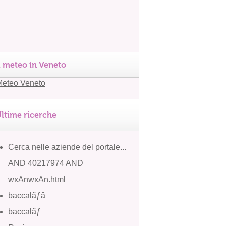
l meteo in Veneto
ltime ricerche
Cerca nelle aziende del portale...
AND 40217974 AND
wxAnwxAn.html
baccalãƒâ
baccalãƒ