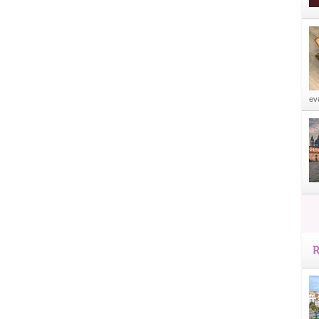
eve
R