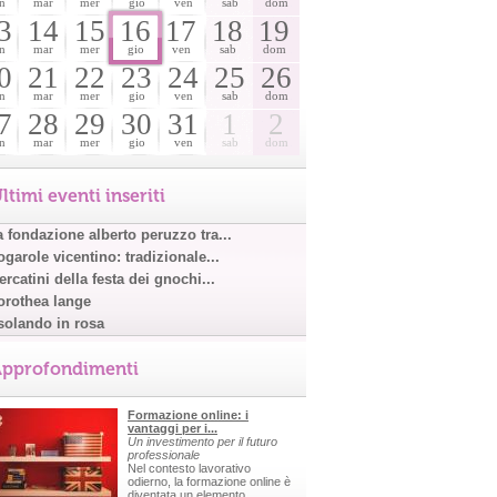
n
mar
mer
gio
ven
sab
dom
3
14
15
16
17
18
19
n
mar
mer
gio
ven
sab
dom
0
21
22
23
24
25
26
n
mar
mer
gio
ven
sab
dom
7
28
29
30
31
1
2
n
mar
mer
gio
ven
sab
dom
ltimi eventi inseriti
a fondazione alberto peruzzo tra...
garole vicentino: tradizionale...
rcatini della festa dei gnochi...
orothea lange
solando in rosa
pprofondimenti
Formazione online: i
vantaggi per i...
Un investimento per il futuro
professionale
Nel contesto lavorativo
odierno, la formazione online è
diventata un elemento