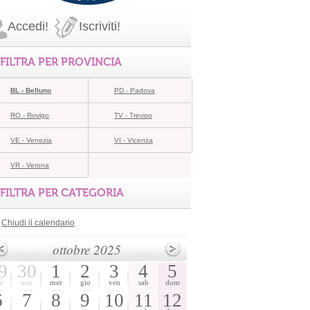
Accedi!
Iscriviti!
FILTRA PER PROVINCIA
BL - Belluno
PD - Padova
RO - Rovigo
TV - Treviso
VE - Venezia
VI - Vicenza
VR - Verona
FILTRA PER CATEGORIA
Chiudi il calendario
ottobre 2025
9
30
1
2
3
4
5
n
mar
mer
gio
ven
sab
dom
6
7
8
9
10
11
12