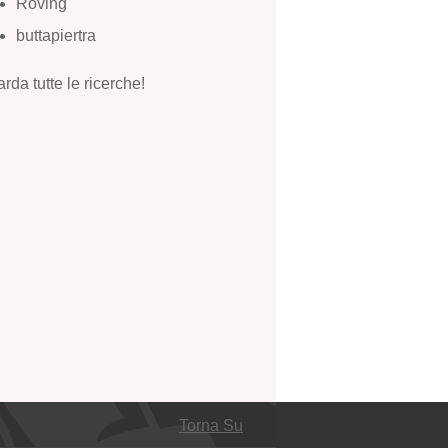
Roving
buttapiertra
rda tutte le ricerche!
Torna Su