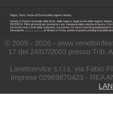
Sagre, Fiere, Feste ed Eventi della regione Veneto.
Veneto in Festa è il portale delle feste, delle sagre e degli eventi della regione Ven
RICERCA: Filtra gli eventi per provincia o per categoria dalla colonna di destra. Con i
Gli eventi sono curati dalla redazione, ma potrete voi stessi inserirli gratuitamente i
Diventando
utenti certificati
di Veneto In Festa, potete acquisire privilegi di pubblicaz
© 2005 - 2026 - www.venetoinfest
17 del 24/07/2003 presso Trib. 
Lanetservice s.r.l.s. via Fabio Fi
Imprese 02969870423 - REA A
LAN