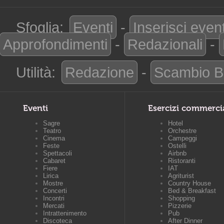
Sfoglia:
Eventi
-
Inserisci even
Approfondimenti
-
Redazionali
-
Utilità:
Redazione
-
Scambio B
Eventi
Esercizi commerci
Sagre
Hotel
Teatro
Orchestre
Cinema
Campeggi
Feste
Ostelli
Spettacoli
Airbnb
Cabaret
Ristoranti
Fiere
IAT
Lirica
Agriturist
Mostre
Country House
Concerti
Bed & Breakfast
Incontri
Shopping
Mercati
Pizzerie
Intrattenimento
Pub
Discoteca
After Dinner