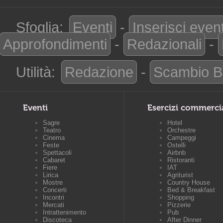
Sfoglia:
Eventi
-
Inserisci even
Approfondimenti
-
Redazionali
-
Utilità:
Redazione
-
Scambio B
Eventi
Esercizi commerci
Sagre
Hotel
Teatro
Orchestre
Cinema
Campeggi
Feste
Ostelli
Spettacoli
Airbnb
Cabaret
Ristoranti
Fiere
IAT
Lirica
Agriturist
Mostre
Country House
Concerti
Bed & Breakfast
Incontri
Shopping
Mercati
Pizzerie
Intrattenimento
Pub
Discoteca
After Dinner