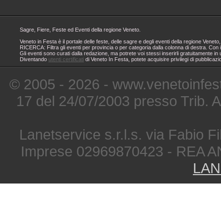
Sagre, Fiere, Feste ed Eventi della regione Veneto.
Veneto in Festa è il portale delle feste, delle sagre e degli eventi della regione Ven
RICERCA: Filtra gli eventi per provincia o per categoria dalla colonna di destra. Con i
Gli eventi sono curati dalla redazione, ma potrete voi stessi inserirli gratuitamente i
Diventando
utenti certificati
di Veneto In Festa, potete acquisire privilegi di pubblicaz
© 2005 - 2026 - www.venetoinfest
17 del 24/07/2003 presso Trib. 
Lanetservice s.r.l.s. via Fabio Fi
Imprese 02969870423 - REA A
LAN