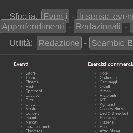
Sfoglia:
Eventi
-
Inserisci even
Approfondimenti
-
Redazionali
-
Utilità:
Redazione
-
Scambio B
Eventi
Esercizi commerci
Sagre
Hotel
Teatro
Orchestre
Cinema
Campeggi
Feste
Ostelli
Spettacoli
Airbnb
Cabaret
Ristoranti
Fiere
IAT
Lirica
Agriturist
Mostre
Country House
Concerti
Bed & Breakfast
Incontri
Shopping
Mercati
Pizzerie
Intrattenimento
Pub
Discoteca
After Dinner