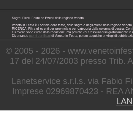
Sagre, Fiere, Feste ed Eventi della regione Veneto.
Veneto in Festa è il portale delle feste, delle sagre e degli eventi della regione Ven
RICERCA: Filtra gli eventi per provincia o per categoria dalla colonna di destra. Con i
Gli eventi sono curati dalla redazione, ma potrete voi stessi inserirli gratuitamente i
Diventando
utenti certificati
di Veneto In Festa, potete acquisire privilegi di pubblicaz
© 2005 - 2026 - www.venetoinfest
17 del 24/07/2003 presso Trib. 
Lanetservice s.r.l.s. via Fabio Fi
Imprese 02969870423 - REA A
LAN