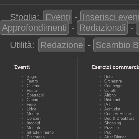
Sfoglia:
Eventi
-
Inserisci even
Approfondimenti
-
Redazionali
-
Utilità:
Redazione
-
Scambio B
Eventi
Esercizi commerci
Sagre
Hotel
Teatro
Orchestre
Cinema
Campeggi
Feste
Ostelli
Spettacoli
Airbnb
Cabaret
Ristoranti
Fiere
IAT
Lirica
Agriturist
Mostre
Country House
Concerti
Bed & Breakfast
Incontri
Shopping
Mercati
Pizzerie
Intrattenimento
Pub
Discoteca
After Dinner