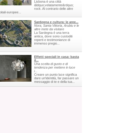
Lisbona è una città
&ldquo;velatamente&rdquo;
rock. Al contrario delle altre
itali europee...
Sardegna e cultura: le aree...
Nora, Santa Vittoria, Arubiu e le
altre mete da visitare
La Sardegna è una terra
antica, dove sono custoditi
reperti e testimonianze di
immenso pregio...
Effetti speciali in casa: basta
il...
Una scelta di gusto e di
tendenza per mettere in luce
i...
Creare un punto luce significa
dare un'identità, far passare un
messaggio di te e della tua...