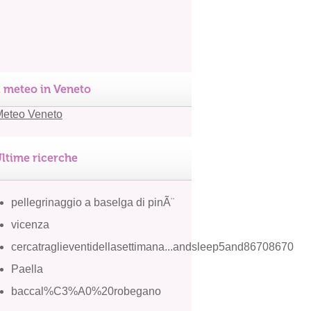
l meteo in Veneto
ltime ricerche
pellegrinaggio a baselga di pinÃ¨
vicenza
cercatraglieventidellasettimana...andsleep5and86708670
Paella
baccal%C3%A0%20robegano