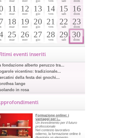
n
mar
mer
gio
ven
sab
dom
0
11
12
13
14
15
16
n
mar
mer
gio
ven
sab
dom
7
18
19
20
21
22
23
n
mar
mer
gio
ven
sab
dom
4
25
26
27
28
29
30
n
mar
mer
gio
ven
sab
dom
ltimi eventi inseriti
a fondazione alberto peruzzo tra...
garole vicentino: tradizionale...
rcatini della festa dei gnochi...
orothea lange
solando in rosa
pprofondimenti
Formazione online: i
vantaggi per i...
Un investimento per il futuro
professionale
Nel contesto lavorativo
odierno, la formazione online è
diventata un elemento