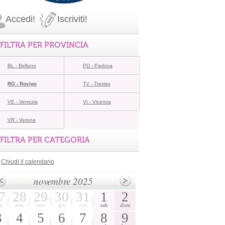
Accedi!
Iscriviti!
FILTRA PER PROVINCIA
BL - Belluno
PD - Padova
RO - Rovigo
TV - Treviso
VE - Venezia
VI - Vicenza
VR - Verona
FILTRA PER CATEGORIA
Chiudi il calendario
novembre 2025
7
28
29
30
31
1
2
n
mar
mer
gio
ven
sab
dom
3
4
5
6
7
8
9