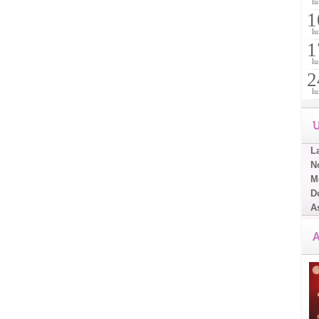
lu
1
lu
1
lu
2
lu
U
L
No
Me
D
A
A