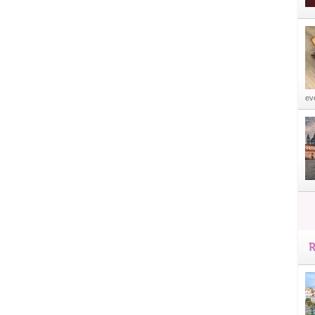
eve
R