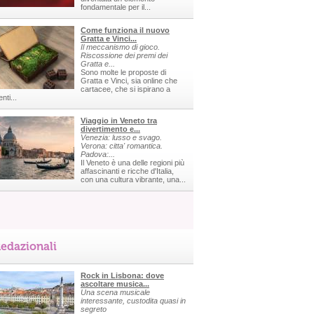
fondamentale per il...
Come funziona il nuovo
Gratta e Vinci...
Il meccanismo di gioco.
Riscossione dei premi dei
Gratta e...
Sono molte le proposte di
Gratta e Vinci, sia online che
cartacee, che si ispirano a
nti...
Viaggio in Veneto tra
divertimento e...
Venezia: lusso e svago.
Verona: citta' romantica.
Padova:...
Il Veneto è una delle regioni più
affascinanti e ricche d'Italia,
con una cultura vibrante, una...
edazionali
Rock in Lisbona: dove
ascoltare musica...
Una scena musicale
interessante, custodita quasi in
segreto