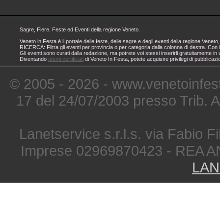
Sagre, Fiere, Feste ed Eventi della regione Veneto.
Veneto in Festa è il portale delle feste, delle sagre e degli eventi della regione Ven
RICERCA: Filtra gli eventi per provincia o per categoria dalla colonna di destra. Con i
Gli eventi sono curati dalla redazione, ma potrete voi stessi inserirli gratuitamente i
Diventando
utenti certificati
di Veneto In Festa, potete acquisire privilegi di pubblicaz
© 2005 - 2026 - www.venetoinfest
17 del 24/07/2003 presso Trib. 
Lanetservice s.r.l.s. via Fabio Fi
Imprese 02969870423 - REA A
LAN