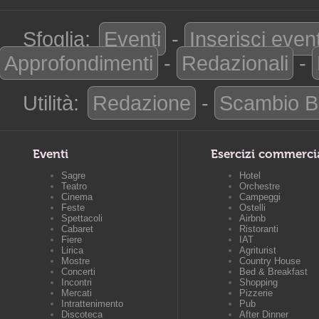
Sfoglia:
Eventi
-
Inserisci even
Approfondimenti
-
Redazionali
-
Utilità:
Redazione
-
Scambio B
Eventi
Esercizi commerci
Sagre
Hotel
Teatro
Orchestre
Cinema
Campeggi
Feste
Ostelli
Spettacoli
Airbnb
Cabaret
Ristoranti
Fiere
IAT
Lirica
Agriturist
Mostre
Country House
Concerti
Bed & Breakfast
Incontri
Shopping
Mercati
Pizzerie
Intrattenimento
Pub
Discoteca
After Dinner