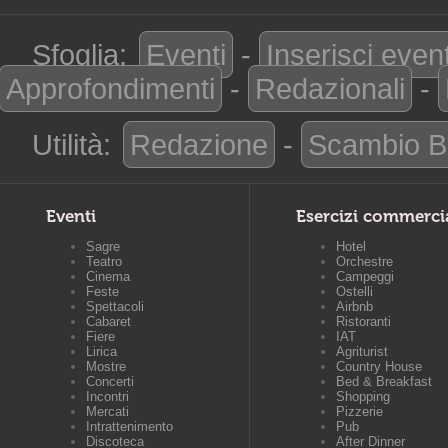
Sfoglia:
Eventi
-
Inserisci even
Approfondimenti
-
Redazionali
-
Utilità:
Redazione
-
Scambio B
Eventi
Esercizi commerci
Sagre
Hotel
Teatro
Orchestre
Cinema
Campeggi
Feste
Ostelli
Spettacoli
Airbnb
Cabaret
Ristoranti
Fiere
IAT
Lirica
Agriturist
Mostre
Country House
Concerti
Bed & Breakfast
Incontri
Shopping
Mercati
Pizzerie
Intrattenimento
Pub
Discoteca
After Dinner