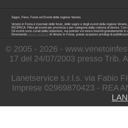
Sagre, Fiere, Feste ed Eventi della regione Veneto.
Veneto in Festa è il portale delle feste, delle sagre e degli eventi della regione Ven
RICERCA: Filtra gli eventi per provincia o per categoria dalla colonna di destra. Con i
Gli eventi sono curati dalla redazione, ma potrete voi stessi inserirli gratuitamente i
Diventando
utenti certificati
di Veneto In Festa, potete acquisire privilegi di pubblicaz
© 2005 - 2026 - www.venetoinfest
17 del 24/07/2003 presso Trib. 
Lanetservice s.r.l.s. via Fabio Fi
Imprese 02969870423 - REA A
LAN