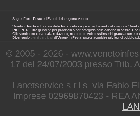
Sagre, Fiere, Feste ed Eventi della regione Veneto.
Veneto in Festa è il portale delle feste, delle sagre e degli eventi della regione Ven
RICERCA: Filtra gli eventi per provincia o per categoria dalla colonna di destra. Con i
Gli eventi sono curati dalla redazione, ma potrete voi stessi inserirli gratuitamente i
Diventando
utenti certificati
di Veneto In Festa, potete acquisire privilegi di pubblicaz
© 2005 - 2026 - www.venetoinfest
17 del 24/07/2003 presso Trib. 
Lanetservice s.r.l.s. via Fabio Fi
Imprese 02969870423 - REA A
LAN