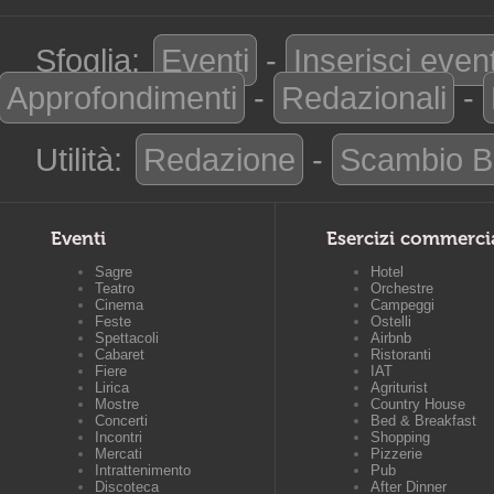
Sfoglia:
Eventi
-
Inserisci even
Approfondimenti
-
Redazionali
-
Utilità:
Redazione
-
Scambio B
Eventi
Esercizi commerci
Sagre
Hotel
Teatro
Orchestre
Cinema
Campeggi
Feste
Ostelli
Spettacoli
Airbnb
Cabaret
Ristoranti
Fiere
IAT
Lirica
Agriturist
Mostre
Country House
Concerti
Bed & Breakfast
Incontri
Shopping
Mercati
Pizzerie
Intrattenimento
Pub
Discoteca
After Dinner