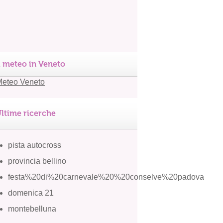
l meteo in Veneto
ltime ricerche
pista autocross
provincia bellino
festa%20di%20carnevale%20%20conselve%20padova
domenica 21
montebelluna