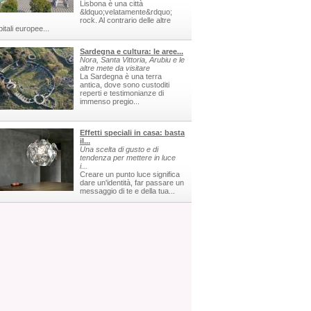
Lisbona è una città
&ldquo;velatamente&rdquo;
rock. Al contrario delle altre
itali europee...
Sardegna e cultura: le aree...
Nora, Santa Vittoria, Arubiu e le
altre mete da visitare
La Sardegna è una terra
antica, dove sono custoditi
reperti e testimonianze di
immenso pregio...
Effetti speciali in casa: basta
il...
Una scelta di gusto e di
tendenza per mettere in luce
i...
Creare un punto luce significa
dare un'identità, far passare un
messaggio di te e della tua...