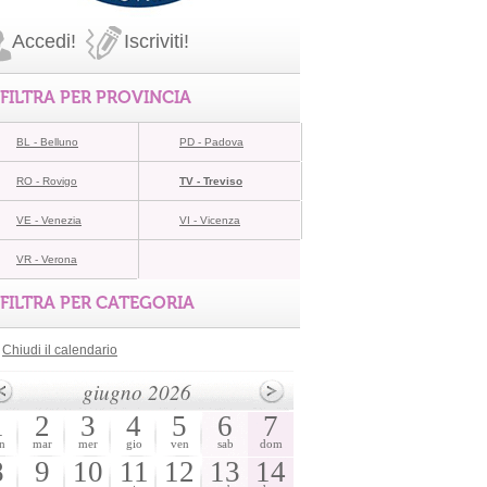
Accedi!
Iscriviti!
FILTRA PER PROVINCIA
BL - Belluno
PD - Padova
RO - Rovigo
TV - Treviso
VE - Venezia
VI - Vicenza
VR - Verona
FILTRA PER CATEGORIA
Chiudi il calendario
giugno 2026
1
2
3
4
5
6
7
n
mar
mer
gio
ven
sab
dom
8
9
10
11
12
13
14