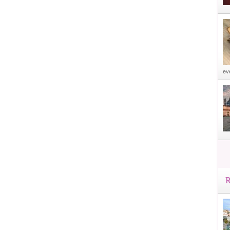
eve
R