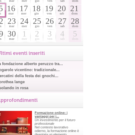
n
mar
mer
gio
ven
sab
dom
5
16
17
18
19
20
21
n
mar
mer
gio
ven
sab
dom
2
23
24
25
26
27
28
n
mar
mer
gio
ven
sab
dom
9
30
1
2
3
4
5
n
mar
mer
gio
ven
sab
dom
ltimi eventi inseriti
a fondazione alberto peruzzo tra...
garole vicentino: tradizionale...
rcatini della festa dei gnochi...
orothea lange
solando in rosa
pprofondimenti
Formazione online: i
vantaggi per i...
Un investimento per il futuro
professionale
Nel contesto lavorativo
odierno, la formazione online è
diventata un elemento