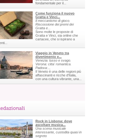
fondamentale per il...
Come funziona il nuovo
Gratta e Vinci...
Il meccanismo di gioco.
Riscossione dei premi dei
Gratta e...
Sono molte le proposte di
Gratta e Vinci, sia online che
cartacee, che si ispirano a
nti...
Viaggio in Veneto tra
divertimento e...
Venezia: lusso e svago.
Verona: citta' romantica.
Padova:...
Il Veneto è una delle regioni più
affascinanti e ricche d'Italia,
con una cultura vibrante, una...
edazionali
Rock in Lisbona: dove
ascoltare musica...
Una scena musicale
interessante, custodita quasi in
segreto