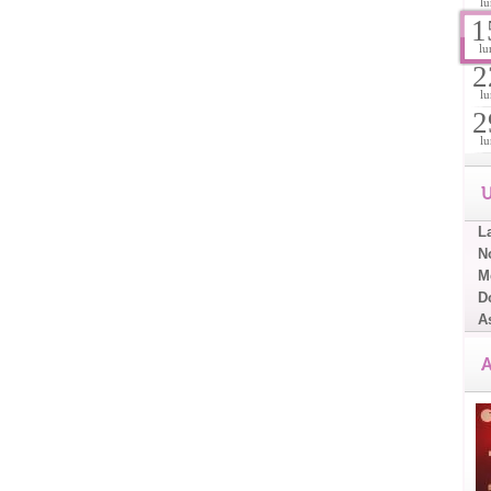
lu
1
lu
2
lu
2
lu
U
L
No
Me
D
A
A