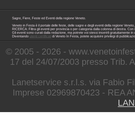
Sagre, Fiere, Feste ed Eventi della regione Veneto.
Veneto in Festa è il portale delle feste, delle sagre e degli eventi della regione Ven
RICERCA: Filtra gli eventi per provincia o per categoria dalla colonna di destra. Con i
Gli eventi sono curati dalla redazione, ma potrete voi stessi inserirli gratuitamente i
Diventando
utenti certificati
di Veneto In Festa, potete acquisire privilegi di pubblicaz
© 2005 - 2026 - www.venetoinfest
17 del 24/07/2003 presso Trib. 
Lanetservice s.r.l.s. via Fabio Fi
Imprese 02969870423 - REA A
LAN