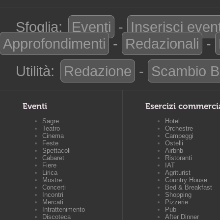
Sfoglia:
Eventi
-
Inserisci even
Approfondimenti
-
Redazionali
-
Utilità:
Redazione
-
Scambio B
Eventi
Esercizi commerci
Sagre
Hotel
Teatro
Orchestre
Cinema
Campeggi
Feste
Ostelli
Spettacoli
Airbnb
Cabaret
Ristoranti
Fiere
IAT
Lirica
Agriturist
Mostre
Country House
Concerti
Bed & Breakfast
Incontri
Shopping
Mercati
Pizzerie
Intrattenimento
Pub
Discoteca
After Dinner