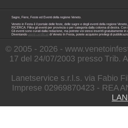
Sagre, Fiere, Feste ed Eventi della regione Veneto.
Veneto in Festa è il portale delle feste, delle sagre e degli eventi della regione Ven
RICERCA: Filtra gli eventi per provincia o per categoria dalla colonna di destra. Con i
Gli eventi sono curati dalla redazione, ma potrete voi stessi inserirli gratuitamente i
Diventando
utenti certificati
di Veneto In Festa, potete acquisire privilegi di pubblicaz
© 2005 - 2026 - www.venetoinfest
17 del 24/07/2003 presso Trib. 
Lanetservice s.r.l.s. via Fabio Fi
Imprese 02969870423 - REA A
LAN