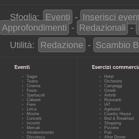
Sfoglia:
Eventi
-
Inserisci even
Approfondimenti
-
Redazionali
-
Utilità:
Redazione
-
Scambio B
Eventi
Esercizi commerci
Sagre
Hotel
Teatro
Orchestre
Cinema
Campeggi
Feste
Ostelli
Spettacoli
Airbnb
Cabaret
Ristoranti
Fiere
IAT
Lirica
Agriturist
Mostre
Country House
Concerti
Bed & Breakfast
Incontri
Shopping
Mercati
Pizzerie
Intrattenimento
Pub
Discoteca
After Dinner