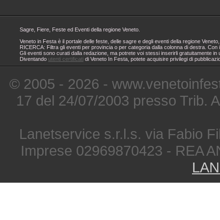
Sagre, Fiere, Feste ed Eventi della regione Veneto.
Veneto in Festa è il portale delle feste, delle sagre e degli eventi della regione Ven
RICERCA: Filtra gli eventi per provincia o per categoria dalla colonna di destra. Con i
Gli eventi sono curati dalla redazione, ma potrete voi stessi inserirli gratuitamente i
Diventando
utenti certificati
di Veneto In Festa, potete acquisire privilegi di pubblicaz
© 2005 - 2026 - www.venetoinfest
17 del 24/07/2003 presso Trib. 
Lanetservice s.r.l.s. via Fabio Fi
Imprese 02969870423 - REA A
LAN