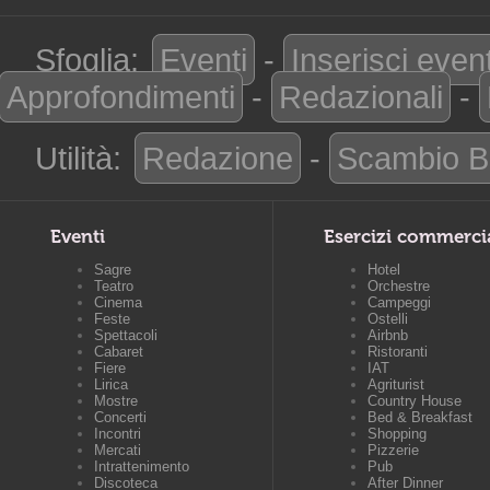
Sfoglia:
Eventi
-
Inserisci even
Approfondimenti
-
Redazionali
-
Utilità:
Redazione
-
Scambio B
Eventi
Esercizi commerci
Sagre
Hotel
Teatro
Orchestre
Cinema
Campeggi
Feste
Ostelli
Spettacoli
Airbnb
Cabaret
Ristoranti
Fiere
IAT
Lirica
Agriturist
Mostre
Country House
Concerti
Bed & Breakfast
Incontri
Shopping
Mercati
Pizzerie
Intrattenimento
Pub
Discoteca
After Dinner