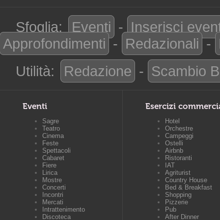
Sfoglia:
Eventi
-
Inserisci even
Approfondimenti
-
Redazionali
-
Utilità:
Redazione
-
Scambio B
Eventi
Esercizi commerci
Sagre
Hotel
Teatro
Orchestre
Cinema
Campeggi
Feste
Ostelli
Spettacoli
Airbnb
Cabaret
Ristoranti
Fiere
IAT
Lirica
Agriturist
Mostre
Country House
Concerti
Bed & Breakfast
Incontri
Shopping
Mercati
Pizzerie
Intrattenimento
Pub
Discoteca
After Dinner