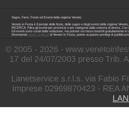
Sagre, Fiere, Feste ed Eventi della regione Veneto.
Veneto in Festa è il portale delle feste, delle sagre e degli eventi della regione Ven
RICERCA: Filtra gli eventi per provincia o per categoria dalla colonna di destra. Con i
Gli eventi sono curati dalla redazione, ma potrete voi stessi inserirli gratuitamente i
Diventando
utenti certificati
di Veneto In Festa, potete acquisire privilegi di pubblicaz
© 2005 - 2026 - www.venetoinfest
17 del 24/07/2003 presso Trib. 
Lanetservice s.r.l.s. via Fabio Fi
Imprese 02969870423 - REA A
LAN