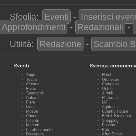
Sfoglia:
Eventi
-
Inserisci even
Approfondimenti
-
Redazionali
-
Utilità:
Redazione
-
Scambio B
Eventi
Esercizi commerci
Sagre
Hotel
Teatro
Orchestre
Cinema
Campeggi
Feste
Ostelli
Spettacoli
Airbnb
Cabaret
Ristoranti
Fiere
IAT
Lirica
Agriturist
Mostre
Country House
Concerti
Bed & Breakfast
Incontri
Shopping
Mercati
Pizzerie
Intrattenimento
Pub
Discoteca
After Dinner