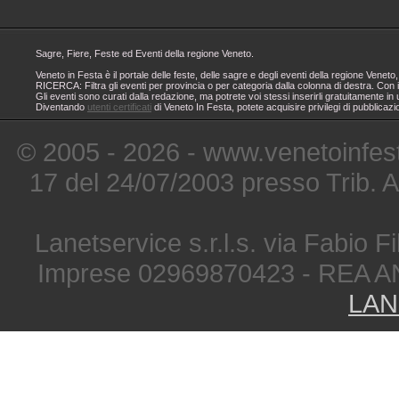
Sagre, Fiere, Feste ed Eventi della regione Veneto.
Veneto in Festa è il portale delle feste, delle sagre e degli eventi della regione Ven
RICERCA: Filtra gli eventi per provincia o per categoria dalla colonna di destra. Con i
Gli eventi sono curati dalla redazione, ma potrete voi stessi inserirli gratuitamente i
Diventando
utenti certificati
di Veneto In Festa, potete acquisire privilegi di pubblicaz
© 2005 - 2026 - www.venetoinfest
17 del 24/07/2003 presso Trib. 
Lanetservice s.r.l.s. via Fabio Fi
Imprese 02969870423 - REA A
LAN