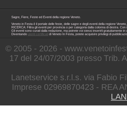
Sagre, Fiere, Feste ed Eventi della regione Veneto.
Veneto in Festa è il portale delle feste, delle sagre e degli eventi della regione Ven
RICERCA: Filtra gli eventi per provincia o per categoria dalla colonna di destra. Con i
Gli eventi sono curati dalla redazione, ma potrete voi stessi inserirli gratuitamente i
Diventando
utenti certificati
di Veneto In Festa, potete acquisire privilegi di pubblicaz
© 2005 - 2026 - www.venetoinfest
17 del 24/07/2003 presso Trib. 
Lanetservice s.r.l.s. via Fabio Fi
Imprese 02969870423 - REA A
LAN