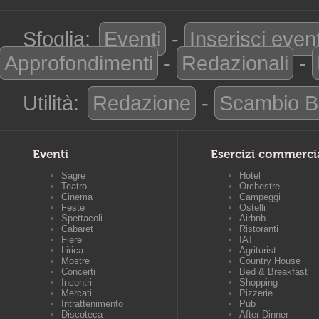
Sfoglia:
Eventi
-
Inserisci even
Approfondimenti
-
Redazionali
-
Utilità:
Redazione
-
Scambio B
Eventi
Esercizi commerci
Sagre
Hotel
Teatro
Orchestre
Cinema
Campeggi
Feste
Ostelli
Spettacoli
Airbnb
Cabaret
Ristoranti
Fiere
IAT
Lirica
Agriturist
Mostre
Country House
Concerti
Bed & Breakfast
Incontri
Shopping
Mercati
Pizzerie
Intrattenimento
Pub
Discoteca
After Dinner