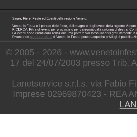
Sagre, Fiere, Feste ed Eventi della regione Veneto.
Veneto in Festa è il portale delle feste, delle sagre e degli eventi della regione Ven
RICERCA: Filtra gli eventi per provincia o per categoria dalla colonna di destra. Con i
Gli eventi sono curati dalla redazione, ma potrete voi stessi inserirli gratuitamente i
Diventando
utenti certificati
di Veneto In Festa, potete acquisire privilegi di pubblicaz
© 2005 - 2026 - www.venetoinfest
17 del 24/07/2003 presso Trib. 
Lanetservice s.r.l.s. via Fabio Fi
Imprese 02969870423 - REA A
LAN