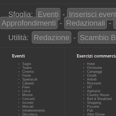
Sfoglia:
Eventi
-
Inserisci even
Approfondimenti
-
Redazionali
-
Utilità:
Redazione
-
Scambio B
Eventi
Esercizi commerci
Sagre
Hotel
Teatro
Orchestre
Cinema
Campeggi
Feste
Ostelli
Spettacoli
Airbnb
Cabaret
Ristoranti
Fiere
IAT
Lirica
Agriturist
Mostre
Country House
Concerti
Bed & Breakfast
Incontri
Shopping
Mercati
Pizzerie
Intrattenimento
Pub
Discoteca
After Dinner