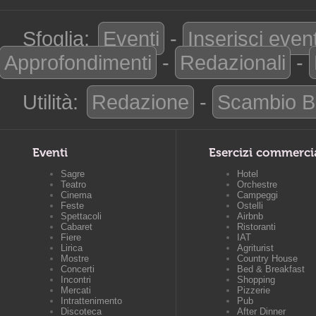
Sfoglia:
Eventi
-
Inserisci even
Approfondimenti
-
Redazionali
-
Utilità:
Redazione
-
Scambio B
Eventi
Esercizi commerci
Sagre
Hotel
Teatro
Orchestre
Cinema
Campeggi
Feste
Ostelli
Spettacoli
Airbnb
Cabaret
Ristoranti
Fiere
IAT
Lirica
Agriturist
Mostre
Country House
Concerti
Bed & Breakfast
Incontri
Shopping
Mercati
Pizzerie
Intrattenimento
Pub
Discoteca
After Dinner