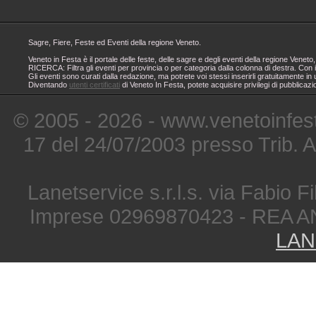
Sagre, Fiere, Feste ed Eventi della regione Veneto.
Veneto in Festa è il portale delle feste, delle sagre e degli eventi della regione Ven
RICERCA: Filtra gli eventi per provincia o per categoria dalla colonna di destra. Con i
Gli eventi sono curati dalla redazione, ma potrete voi stessi inserirli gratuitamente i
Diventando
utenti certificati
di Veneto In Festa, potete acquisire privilegi di pubblicaz
© 2005 - 2026 - www.venetoinfest
17 del 24/07/2003 presso Trib. 
Lanetservice s.r.l.s. via Fabio Fi
Imprese 02969870423 - REA A
LAN