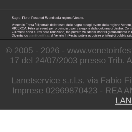
Sagre, Fiere, Feste ed Eventi della regione Veneto.
Veneto in Festa è il portale delle feste, delle sagre e degli eventi della regione Ven
RICERCA: Filtra gli eventi per provincia o per categoria dalla colonna di destra. Con i
Gli eventi sono curati dalla redazione, ma potrete voi stessi inserirli gratuitamente i
Diventando
utenti certificati
di Veneto In Festa, potete acquisire privilegi di pubblicaz
© 2005 - 2026 - www.venetoinfest
17 del 24/07/2003 presso Trib. 
Lanetservice s.r.l.s. via Fabio Fi
Imprese 02969870423 - REA A
LAN