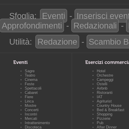
Sfoglia:
Eventi
-
Inserisci even
Approfondimenti
-
Redazionali
-
Utilità:
Redazione
-
Scambio B
Eventi
Esercizi commerci
Sagre
Hotel
Teatro
Orchestre
Cinema
Campeggi
Feste
Ostelli
Spettacoli
Airbnb
Cabaret
Ristoranti
Fiere
IAT
Lirica
Agriturist
Mostre
Country House
Concerti
Bed & Breakfast
Incontri
Shopping
Mercati
Pizzerie
Intrattenimento
Pub
Discoteca
After Dinner