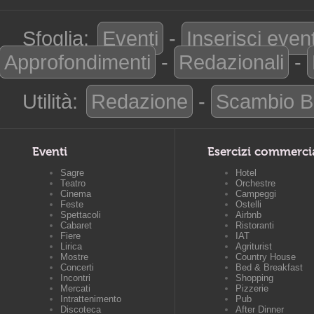
Sfoglia:
Eventi
-
Inserisci even
Approfondimenti
-
Redazionali
-
Utilità:
Redazione
-
Scambio B
Eventi
Esercizi commerci
Sagre
Hotel
Teatro
Orchestre
Cinema
Campeggi
Feste
Ostelli
Spettacoli
Airbnb
Cabaret
Ristoranti
Fiere
IAT
Lirica
Agriturist
Mostre
Country House
Concerti
Bed & Breakfast
Incontri
Shopping
Mercati
Pizzerie
Intrattenimento
Pub
Discoteca
After Dinner