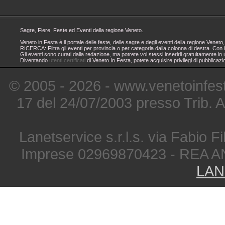
Sagre, Fiere, Feste ed Eventi della regione Veneto.
Veneto in Festa è il portale delle feste, delle sagre e degli eventi della regione Ven
RICERCA: Filtra gli eventi per provincia o per categoria dalla colonna di destra. Con i
Gli eventi sono curati dalla redazione, ma potrete voi stessi inserirli gratuitamente i
Diventando
utenti certificati
di Veneto In Festa, potete acquisire privilegi di pubblicaz
© 2005 - 2026 - www.venetoinfest
17 del 24/07/2003 presso Trib. 
Lanetservice s.r.l.s. via Fabio Fi
Imprese 02969870423 - REA A
LAN