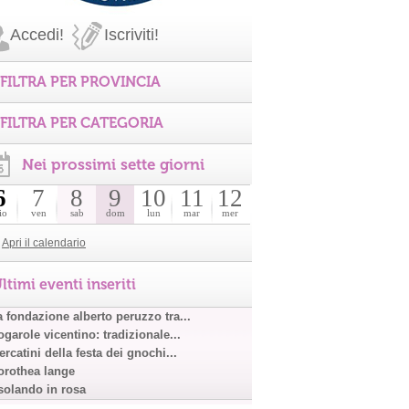
Accedi!
Iscriviti!
FILTRA PER PROVINCIA
FILTRA PER CATEGORIA
Nei prossimi sette giorni
6
7
8
9
10
11
12
io
ven
sab
dom
lun
mar
mer
Apri il calendario
ltimi eventi inseriti
a fondazione alberto peruzzo tra...
garole vicentino: tradizionale...
rcatini della festa dei gnochi...
orothea lange
solando in rosa