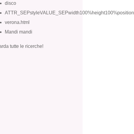
disco
ATTR_SEPstyleVALUE_SEPwidth100%height100%positio
verona.html
Mandi mandi
rda tutte le ricerche!