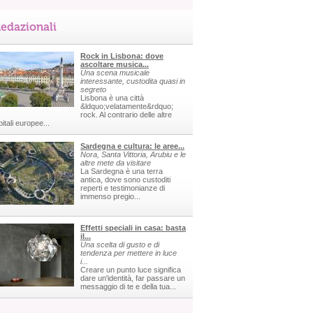
edazionali
Rock in Lisbona: dove
ascoltare musica...
Una scena musicale
interessante, custodita quasi in
segreto
Lisbona è una città
&ldquo;velatamente&rdquo;
rock. Al contrario delle altre
itali europee...
Sardegna e cultura: le aree...
Nora, Santa Vittoria, Arubiu e le
altre mete da visitare
La Sardegna è una terra
antica, dove sono custoditi
reperti e testimonianze di
immenso pregio...
Effetti speciali in casa: basta
il...
Una scelta di gusto e di
tendenza per mettere in luce
i...
Creare un punto luce significa
dare un'identità, far passare un
messaggio di te e della tua...