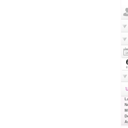
g
U
L
No
Me
D
A