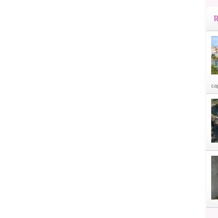
R
cap