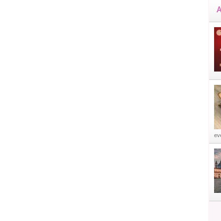
A
eve