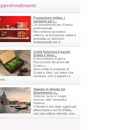
pprofondimenti
Formazione online: i
vantaggi per i...
Un investimento per il futuro
professionale
Nel contesto lavorativo
odierno, la formazione online è
diventata un elemento
fondamentale per il...
Come funziona il nuovo
Gratta e Vinci...
Il meccanismo di gioco.
Riscossione dei premi dei
Gratta e...
Sono molte le proposte di
Gratta e Vinci, sia online che
cartacee, che si ispirano a
nti...
Viaggio in Veneto tra
divertimento e...
Venezia: lusso e svago.
Verona: citta' romantica.
Padova:...
Il Veneto è una delle regioni più
affascinanti e ricche d'Italia,
con una cultura vibrante, una...