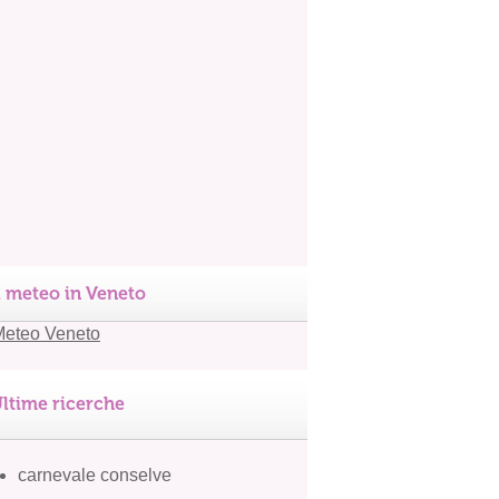
l meteo in Veneto
ltime ricerche
carnevale conselve