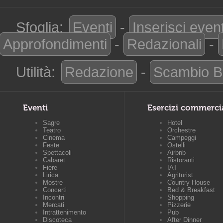
Sfoglia:
Eventi
-
Inserisci even
Approfondimenti
-
Redazionali
-
Utilità:
Redazione
-
Scambio B
Eventi
Esercizi commerci
Sagre
Hotel
Teatro
Orchestre
Cinema
Campeggi
Feste
Ostelli
Spettacoli
Airbnb
Cabaret
Ristoranti
Fiere
IAT
Lirica
Agriturist
Mostre
Country House
Concerti
Bed & Breakfast
Incontri
Shopping
Mercati
Pizzerie
Intrattenimento
Pub
Discoteca
After Dinner