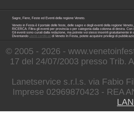
Sagre, Fiere, Feste ed Eventi della regione Veneto.
Veneto in Festa è il portale delle feste, delle sagre e degli eventi della regione Ven
RICERCA: Filtra gli eventi per provincia o per categoria dalla colonna di destra. Con i
Gli eventi sono curati dalla redazione, ma potrete voi stessi inserirli gratuitamente i
Diventando
utenti certificati
di Veneto In Festa, potete acquisire privilegi di pubblicaz
© 2005 - 2026 - www.venetoinfest
17 del 24/07/2003 presso Trib. 
Lanetservice s.r.l.s. via Fabio Fi
Imprese 02969870423 - REA A
LAN