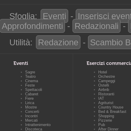
Sfoglia:
Eventi
-
Inserisci even
Approfondimenti
-
Redazionali
-
Utilità:
Redazione
-
Scambio B
Eventi
Esercizi commerci
Sagre
Hotel
Teatro
Orchestre
Cinema
Campeggi
Feste
Ostelli
Spettacoli
Airbnb
Cabaret
Ristoranti
Fiere
IAT
Lirica
Agriturist
Mostre
Country House
Concerti
Bed & Breakfast
Incontri
Shopping
Mercati
Pizzerie
Intrattenimento
Pub
Discoteca
After Dinner