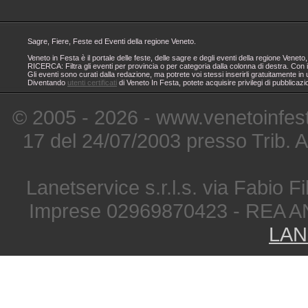
Sagre, Fiere, Feste ed Eventi della regione Veneto.
Veneto in Festa è il portale delle feste, delle sagre e degli eventi della regione Ven
RICERCA: Filtra gli eventi per provincia o per categoria dalla colonna di destra. Con i
Gli eventi sono curati dalla redazione, ma potrete voi stessi inserirli gratuitamente i
Diventando
utenti certificati
di Veneto In Festa, potete acquisire privilegi di pubblicaz
© 2005 - 2026 - www.venetoinfest
17 del 24/07/2003 presso Trib. 
Lanetservice s.r.l.s. via Fabio Fi
Imprese 02969870423 - REA A
LAN