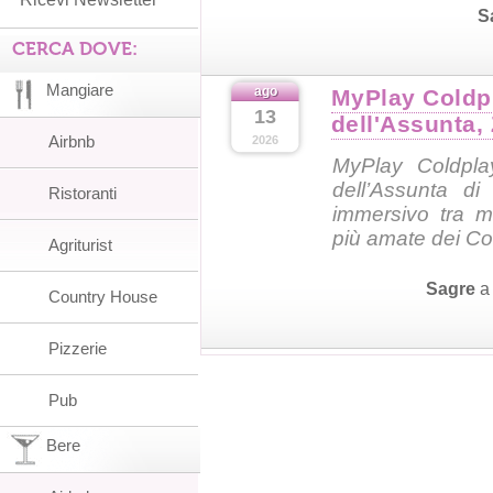
S
CERCA DOVE:
Mangiare
ago
MyPlay Coldp
13
dell'Assunta,
Airbnb
2026
MyPlay Coldplay
dell’Assunta d
Ristoranti
immersivo tra m
più amate dei Co
Agriturist
Sagre
Country House
Pizzerie
Pub
Bere