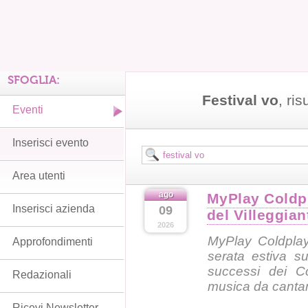
SFOGLIA:
Festival vo
, ris
Eventi
Inserisci evento
Area utenti
ago
MyPlay Coldpl
Inserisci azienda
09
del Villeggia
2026
MyPlay Coldplay
Approfondimenti
serata estiva su
successi dei Co
Redazionali
musica da cantar
Ricevi Newsletter