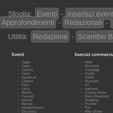
Sfoglia:
Eventi
-
Inserisci even
Approfondimenti
-
Redazionali
-
Utilità:
Redazione
-
Scambio B
Eventi
Esercizi commerci
Sagre
Hotel
Teatro
Orchestre
Cinema
Campeggi
Feste
Ostelli
Spettacoli
Airbnb
Cabaret
Ristoranti
Fiere
IAT
Lirica
Agriturist
Mostre
Country House
Concerti
Bed & Breakfast
Incontri
Shopping
Mercati
Pizzerie
Intrattenimento
Pub
Discoteca
After Dinner