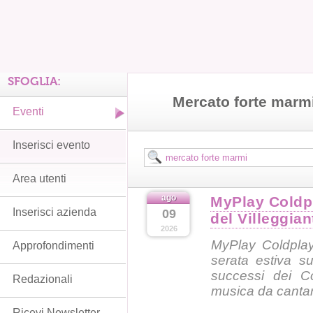
SFOGLIA:
Mercato forte marm
Eventi
Inserisci evento
Area utenti
ago
MyPlay Coldpl
Inserisci azienda
09
del Villeggia
2026
MyPlay Coldplay
Approfondimenti
serata estiva su
successi dei Co
Redazionali
musica da cantar
Ricevi Newsletter