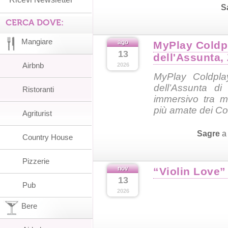
S
CERCA DOVE:
Mangiare
ago
MyPlay Coldp
13
dell'Assunta,
Airbnb
2026
MyPlay Coldplay
dell’Assunta d
Ristoranti
immersivo tra m
più amate dei Co
Agriturist
Sagre
Country House
Pizzerie
nov
“Violin Love”
13
Pub
2026
Bere