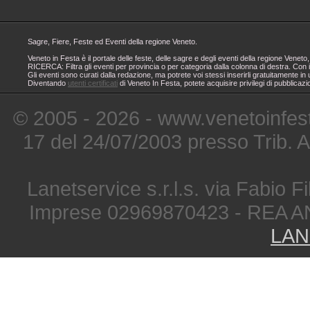
Sagre, Fiere, Feste ed Eventi della regione Veneto.
Veneto in Festa è il portale delle feste, delle sagre e degli eventi della regione Ven
RICERCA: Filtra gli eventi per provincia o per categoria dalla colonna di destra. Con i
Gli eventi sono curati dalla redazione, ma potrete voi stessi inserirli gratuitamente i
Diventando
utenti certificati
di Veneto In Festa, potete acquisire privilegi di pubblicaz
© 2005 - 2026 - www.venetoinfest
17 del 24/07/2003 presso Trib. 
Lanetservice s.r.l.s. via Fabio Fi
Imprese 02969870423 - REA A
LAN