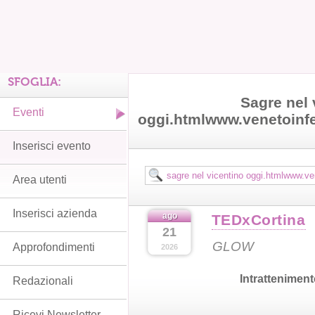
SFOGLIA:
Sagre nel 
Eventi
oggi.htmlwww.venetoinfe
Inserisci evento
Area utenti
Inserisci azienda
ago
TEDxCortina
21
GLOW
Approfondimenti
2026
Intrattenimen
Redazionali
Ricevi Newsletter