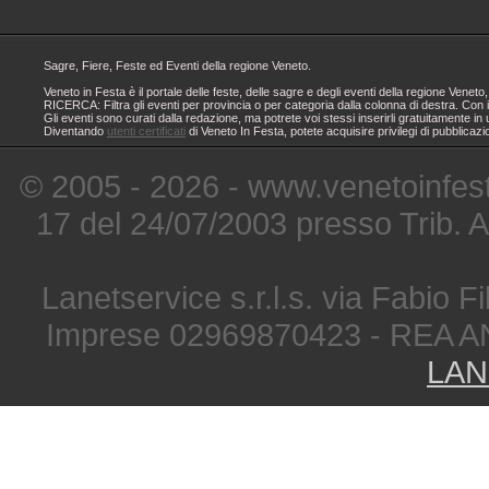
Sagre, Fiere, Feste ed Eventi della regione Veneto.
Veneto in Festa è il portale delle feste, delle sagre e degli eventi della regione Ven
RICERCA: Filtra gli eventi per provincia o per categoria dalla colonna di destra. Con i
Gli eventi sono curati dalla redazione, ma potrete voi stessi inserirli gratuitamente i
Diventando
utenti certificati
di Veneto In Festa, potete acquisire privilegi di pubblicaz
© 2005 - 2026 - www.venetoinfest
17 del 24/07/2003 presso Trib. 
Lanetservice s.r.l.s. via Fabio Fi
Imprese 02969870423 - REA A
LAN