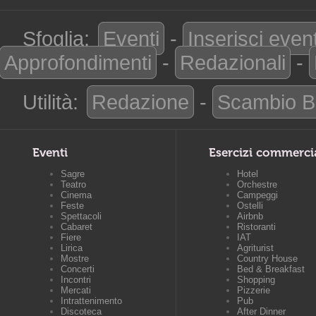
Sfoglia:
Eventi
-
Inserisci even
Approfondimenti
-
Redazionali
-
Utilità:
Redazione
-
Scambio B
Eventi
Esercizi commerci
Sagre
Hotel
Teatro
Orchestre
Cinema
Campeggi
Feste
Ostelli
Spettacoli
Airbnb
Cabaret
Ristoranti
Fiere
IAT
Lirica
Agriturist
Mostre
Country House
Concerti
Bed & Breakfast
Incontri
Shopping
Mercati
Pizzerie
Intrattenimento
Pub
Discoteca
After Dinner