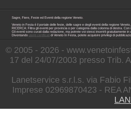
Sagre, Fiere, Feste ed Eventi della regione Veneto.
Veneto in Festa è il portale delle feste, delle sagre e degli eventi della regione Ven
RICERCA: Filtra gli eventi per provincia o per categoria dalla colonna di destra. Con i
Gli eventi sono curati dalla redazione, ma potrete voi stessi inserirli gratuitamente i
Diventando
utenti certificati
di Veneto In Festa, potete acquisire privilegi di pubblicaz
© 2005 - 2026 - www.venetoinfest
17 del 24/07/2003 presso Trib. 
Lanetservice s.r.l.s. via Fabio Fi
Imprese 02969870423 - REA A
LAN