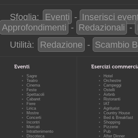
Sfoglia:
Eventi
-
Inserisci even
Approfondimenti
-
Redazionali
-
Utilità:
Redazione
-
Scambio B
Eventi
Esercizi commerci
Sagre
Hotel
Teatro
Orchestre
Cinema
Campeggi
Feste
Ostelli
Spettacoli
Airbnb
Cabaret
Ristoranti
Fiere
IAT
Lirica
Agriturist
Mostre
Country House
Concerti
Bed & Breakfast
Incontri
Shopping
Mercati
Pizzerie
Intrattenimento
Pub
Discoteca
After Dinner