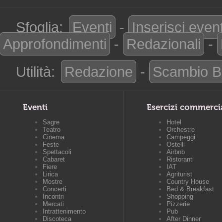
Sfoglia:
Eventi
-
Inserisci even
Approfondimenti
-
Redazionali
-
Utilità:
Redazione
-
Scambio B
Eventi
Esercizi commerci
Sagre
Hotel
Teatro
Orchestre
Cinema
Campeggi
Feste
Ostelli
Spettacoli
Airbnb
Cabaret
Ristoranti
Fiere
IAT
Lirica
Agriturist
Mostre
Country House
Concerti
Bed & Breakfast
Incontri
Shopping
Mercati
Pizzerie
Intrattenimento
Pub
Discoteca
After Dinner