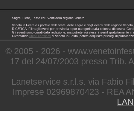
Sagre, Fiere, Feste ed Eventi della regione Veneto.
Veneto in Festa è il portale delle feste, delle sagre e degli eventi della regione Ven
RICERCA: Filtra gli eventi per provincia o per categoria dalla colonna di destra. Con i
Gli eventi sono curati dalla redazione, ma potrete voi stessi inserirli gratuitamente i
Diventando
utenti certificati
di Veneto In Festa, potete acquisire privilegi di pubblicaz
© 2005 - 2026 - www.venetoinfest
17 del 24/07/2003 presso Trib. 
Lanetservice s.r.l.s. via Fabio Fi
Imprese 02969870423 - REA A
LAN