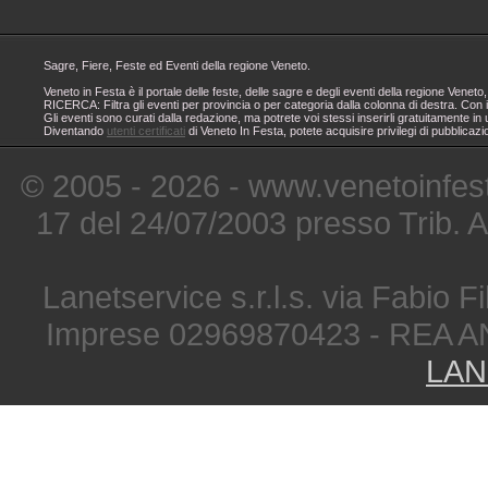
Sagre, Fiere, Feste ed Eventi della regione Veneto.
Veneto in Festa è il portale delle feste, delle sagre e degli eventi della regione Ven
RICERCA: Filtra gli eventi per provincia o per categoria dalla colonna di destra. Con i
Gli eventi sono curati dalla redazione, ma potrete voi stessi inserirli gratuitamente i
Diventando
utenti certificati
di Veneto In Festa, potete acquisire privilegi di pubblicaz
© 2005 - 2026 - www.venetoinfest
17 del 24/07/2003 presso Trib. 
Lanetservice s.r.l.s. via Fabio Fi
Imprese 02969870423 - REA A
LAN