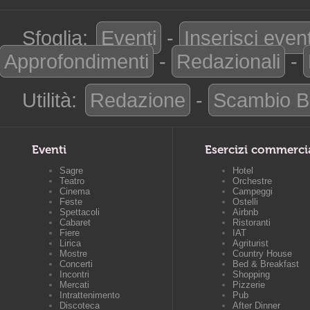
Sfoglia:
Eventi
-
Inserisci even
Approfondimenti
-
Redazionali
-
Utilità:
Redazione
-
Scambio B
Eventi
Esercizi commerci
Sagre
Hotel
Teatro
Orchestre
Cinema
Campeggi
Feste
Ostelli
Spettacoli
Airbnb
Cabaret
Ristoranti
Fiere
IAT
Lirica
Agriturist
Mostre
Country House
Concerti
Bed & Breakfast
Incontri
Shopping
Mercati
Pizzerie
Intrattenimento
Pub
Discoteca
After Dinner