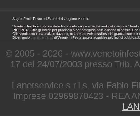
Sagre, Fiere, Feste ed Eventi della regione Veneto.
Veneto in Festa è il portale delle feste, delle sagre e degli eventi della regione Ven
RICERCA: Filtra gli eventi per provincia o per categoria dalla colonna di destra. Con i
Gli eventi sono curati dalla redazione, ma potrete voi stessi inserirli gratuitamente i
Diventando
utenti certificati
di Veneto In Festa, potete acquisire privilegi di pubblicaz
© 2005 - 2026 - www.venetoinfest
17 del 24/07/2003 presso Trib. 
Lanetservice s.r.l.s. via Fabio Fi
Imprese 02969870423 - REA A
LAN