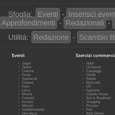
Sfoglia:
Eventi
-
Inserisci even
Approfondimenti
-
Redazionali
-
Utilità:
Redazione
-
Scambio B
Eventi
Esercizi commerci
Sagre
Hotel
Teatro
Orchestre
Cinema
Campeggi
Feste
Ostelli
Spettacoli
Airbnb
Cabaret
Ristoranti
Fiere
IAT
Lirica
Agriturist
Mostre
Country House
Concerti
Bed & Breakfast
Incontri
Shopping
Mercati
Pizzerie
Intrattenimento
Pub
Discoteca
After Dinner