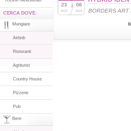
23
06
BORDERS ART 
2025
2025
CERCA DOVE:
Mangiare
M
Airbnb
Ristoranti
Agriturist
Country House
Pizzerie
Pub
Bere