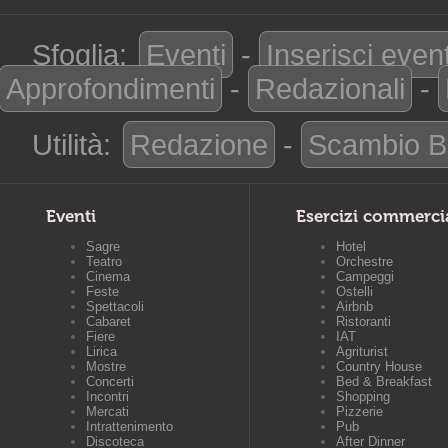
Sfoglia:
Eventi
-
Inserisci even
Approfondimenti
-
Redazionali
-
Utilità:
Redazione
-
Scambio B
Eventi
Esercizi commerci
Sagre
Hotel
Teatro
Orchestre
Cinema
Campeggi
Feste
Ostelli
Spettacoli
Airbnb
Cabaret
Ristoranti
Fiere
IAT
Lirica
Agriturist
Mostre
Country House
Concerti
Bed & Breakfast
Incontri
Shopping
Mercati
Pizzerie
Intrattenimento
Pub
Discoteca
After Dinner