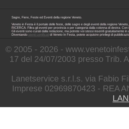
Sagre, Fiere, Feste ed Eventi della regione Veneto.
Veneto in Festa è il portale delle feste, delle sagre e degli eventi della regione Ven
RICERCA: Filtra gli eventi per provincia o per categoria dalla colonna di destra. Con i
Gli eventi sono curati dalla redazione, ma potrete voi stessi inserirli gratuitamente i
Diventando
utenti certificati
di Veneto In Festa, potete acquisire privilegi di pubblicaz
© 2005 - 2026 - www.venetoinfest
17 del 24/07/2003 presso Trib. 
Lanetservice s.r.l.s. via Fabio Fi
Imprese 02969870423 - REA A
LAN