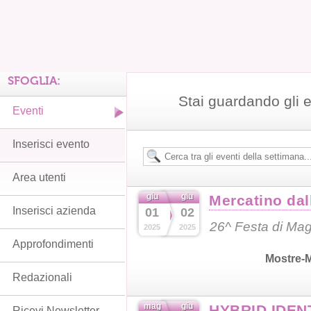
SFOGLIA:
Stai guardando gli 
Eventi
Inserisci evento
Area utenti
giu
giu
Mercatino dal
Inserisci azienda
01
02
26^ Festa di Ma
2025
2025
Approfondimenti
Mostre-
Redazionali
mag
giu
HYBRID IDEN
Ricevi Newsletter